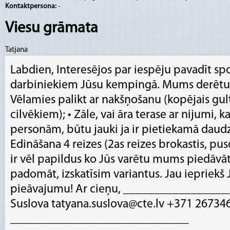
Kontaktpersona:
-
Viesu grāmata
Tatjana
Labdien, Interesējos par iespēju pavadīt 
darbiniekiem Jūsu kempingā. Mums derētu t
Vēlamies palikt ar nakšņošanu (kopējais gulta
cilvēkiem); • Zāle, vai āra terase ar nijumi, ka
personām, būtu jauki ja ir pietiekamā daudzu
Edināšana 4 reizes (2as reizes brokastis, pus
ir vēl papildus ko Jūs varētu mums piedāvā
padomāt, izskatīsim variantus. Jau iepriekš
pieāvajumu! Ar cieņu, _________________
Suslova tatyana.suslova@cte.lv +371 26734
_____________________________