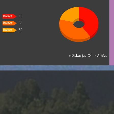
Balsot
18
Balsot
33
Balsot
50
» Diskusijas (0)
» Arhīvs