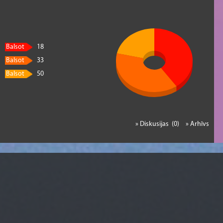
Balsot
18
Balsot
33
Balsot
50
» Diskusijas (0)
» Arhīvs