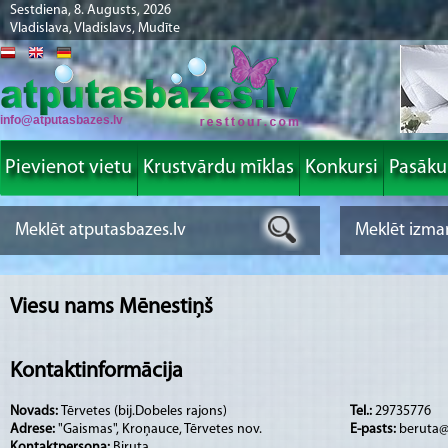
Sestdiena, 8. Augusts, 2026
Vladislava, Vladislavs, Mudīte
info@atputasbazes.lv
Pievienot vietu
Krustvārdu mīklas
Konkursi
Pasāk
Viesu nams Mēnestiņš
Kontaktinformācija
Novads:
Tērvetes (bij.Dobeles rajons)
Tel.:
29735776
Adrese:
"Gaismas", Kroņauce, Tērvetes nov.
E-pasts:
beruta@
Kontaktpersona:
Biruta