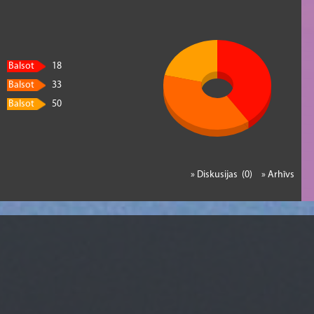
Balsot
18
Balsot
33
Balsot
50
» Diskusijas (0)
» Arhīvs