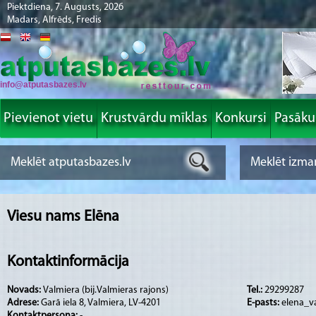
Piektdiena, 7. Augusts, 2026
Madars, Alfrēds, Fredis
info@atputasbazes.lv
Pievienot vietu
Krustvārdu mīklas
Konkursi
Pasāk
Viesu nams Elēna
Kontaktinformācija
Novads:
Valmiera (bij.Valmieras rajons)
Tel.:
29299287
Adrese:
Garā iela 8, Valmiera, LV-4201
E-pasts:
elena_v
Kontaktpersona:
-