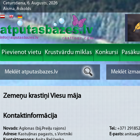
Ceturtdiena, 6. Augusts, 2026
Aisma, Askolds
info@atputasbazes.lv
Pievienot vietu
Krustvārdu mīklas
Konkursi
Pasāk
Zemeņu krastiņi Viesu māja
Kontaktinformācija
Novads:
Aglonas (bij.Preiļu rajons)
Tel.:
+371 29185
Adrese:
Kastuļinas pagasts, s.Vortniki
E-pasts:
anitaag
Kontaktpersona:
Anita Reščenko