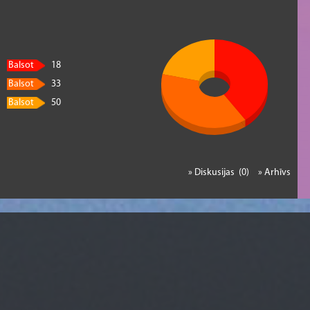
Balsot
18
Balsot
33
Balsot
50
» Diskusijas (0)
» Arhīvs