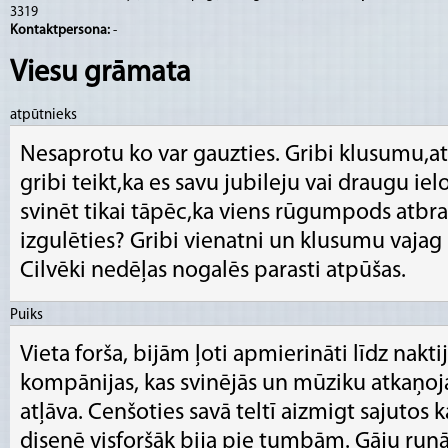
3319
Kontaktpersona:
-
Viesu grāmata
atpūtnieks
Nesaprotu ko var gauzties. Gribi klusumu,at
gribi teikt,ka es savu jubileju vai draugu iel
svinēt tikai tāpēc,ka viens rūgumpods atb
izgulēties? Gribi vienatni un klusumu vajag 
Cilvēki nedēļas nogalēs parasti atpūšas.
Puiks
Vieta forša, bijām ļoti apmierināti līdz naktij.
kompānijas, kas svinējās un mūziku atkaņoj
atļāva. Cenšoties savā teltī aizmigt sajutos 
disenē visforšāk bija pie tumbām. Gāju runā