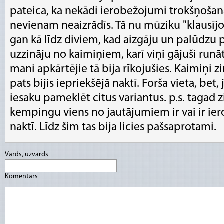
pateica, ka nekādi ierobežojumi trokšņošana
nevienam neaizrādīs. Tā nu mūziku "klausījos
gan kā līdz diviem, kad aizgāju un palūdzu p
uzzināju no kaimiņiem, karī viņi gājuši runāt 
mani apkārtējie tā bija rīkojušies. Kaimiņi zinā
pats bijis iepriekšējā naktī. Forša vieta, bet,
iesaku pameklēt citus variantus. p.s. tagad 
kempingu viens no jautājumiem ir vai ir ie
naktī. Līdz šim tas bija licies pašsaprotami.
Vārds, uzvārds
Komentārs