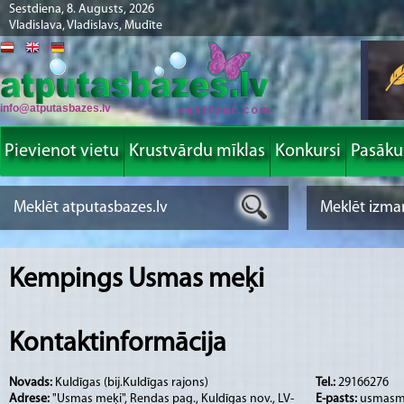
Sestdiena, 8. Augusts, 2026
Vladislava, Vladislavs, Mudīte
info@atputasbazes.lv
Pievienot vietu
Krustvārdu mīklas
Konkursi
Pasāk
Kempings Usmas meķi
Kontaktinformācija
Novads:
Kuldīgas (bij.Kuldīgas rajons)
Tel.:
29166276
Adrese:
"Usmas meķi", Rendas pag., Kuldīgas nov., LV-
E-pasts:
usmasme