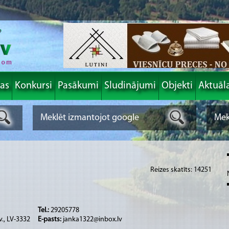
las
Konkursi
Pasākumi
Sludinājumi
Objekti
Aktuāl
Reizes skatīts: 14251
Tel.:
29205778
v., LV-3332
E-pasts:
janka1322@inbox.lv