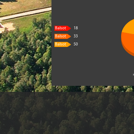
Balsot
18
Balsot
33
Balsot
50