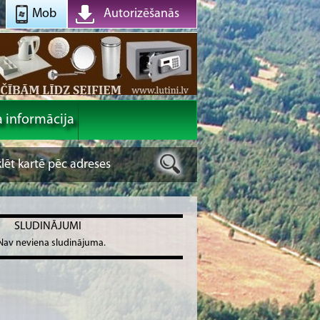
Mob
Autorizēšanās
a informācija
SLUDINĀJUMI
Nav neviena sludinājuma.