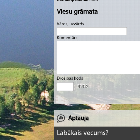
Viesu grāmata
Vārds, uzvārds
Komentārs
Drošības kods
Aptauja
Labākais vecums?