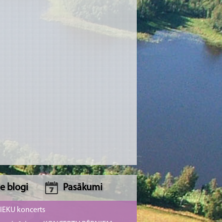
e blogi
Pasākumi
NIEKU koncerts