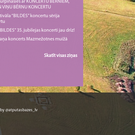
s turpināsies ar KONCERTU BĒRNIEM,
UN VIŅU BĒRNU KONCERTU
tivāla “BILDES” koncertu sērija
rtu
ILDES” 35. jubilejas koncerti jau drīz!
rmaņa koncerts Mazmežotnes muižā
Skatīt visas ziņas
 by @atputasbazes_lv