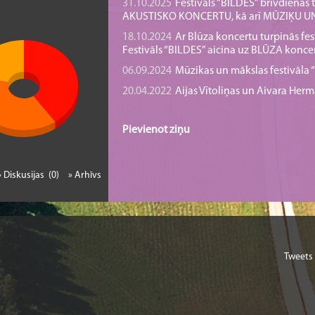
31.10.2025
Festivāls “BILDES” brīvdienā
AKUSTISKO KONCERTU, kā arī MŪZIĶU 
18.10.2024
Ar Blūza koncertu turpinās fes
Festivāls “BILDES” aicina uz BLŪZA konce
06.09.2024
Mūzikas un mākslas festivāla “B
20.04.2022
Aijas Vītoliņas un Aivara He
Pievienot ziņu
» Diskusijas (0)
» Arhīvs
Tweets