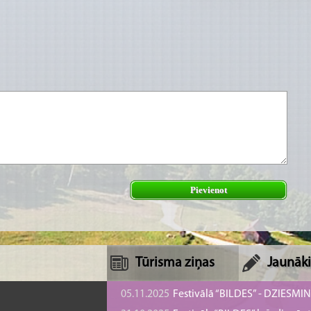
Pievienot
Tūrisma ziņas
Jaunāki
05.11.2025
Festivālā “BILDES” - DZIESMI