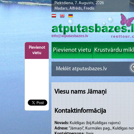
Piektdiena, 7. Augusts, 2026
Madars, Alfrēds, Fredis
info@atputasbazes.lv
Pievienot
Pievienot vietu
Krustvārdu mīk
vietu
Viesu nams Jāmaņi
Kontaktinformācija
Novads:
Kuldīgas (bij.Kuldīgas rajons)
Adrese:
"Jāmaņi", Kurmāles pag., Kuldīgas no
Kontaktpersona:
Jānis