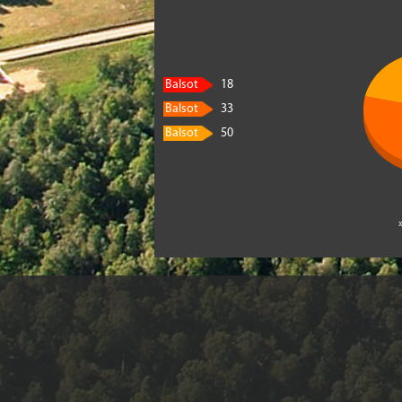
Balsot
18
Balsot
33
Balsot
50