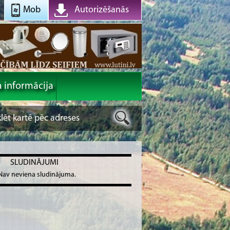
Mob
Autorizēšanās
a informācija
SLUDINĀJUMI
Nav neviena sludinājuma.