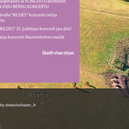
s turpināsies ar KONCERTU BĒRNIEM,
UN VIŅU BĒRNU KONCERTU
tivāla “BILDES” koncertu sērija
rtu
ILDES” 35. jubilejas koncerti jau drīz!
rmaņa koncerts Mazmežotnes muižā
Skatīt visas ziņas
 by @atputasbazes_lv