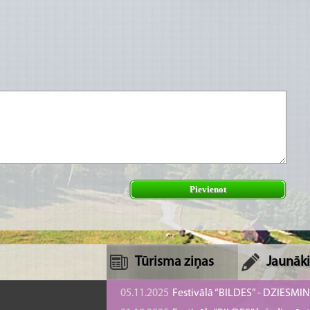
Pievienot
Tūrisma ziņas
Jaunāki
05.11.2025
Festivālā “BILDES” - DZIESMI