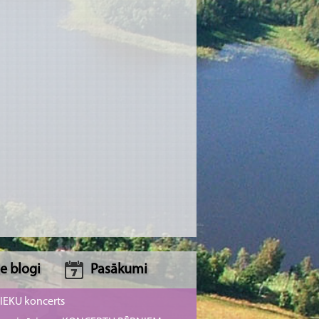
e blogi
Pasākumi
NIEKU koncerts