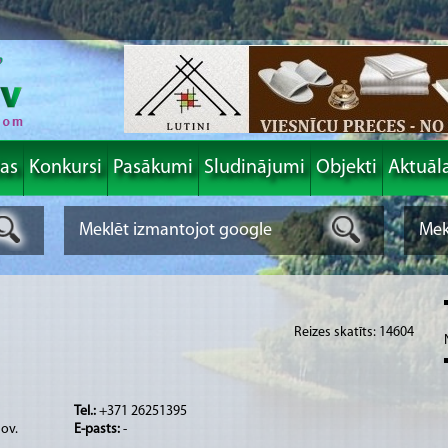
las
Konkursi
Pasākumi
Sludinājumi
Objekti
Aktuāl
Reizes skatīts: 14604
Tel.:
+371 26251395
nov.
E-pasts:
-