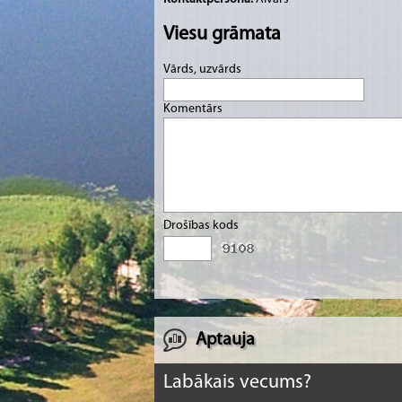
Viesu grāmata
Vārds, uzvārds
Komentārs
Drošības kods
Aptauja
Labākais vecums?