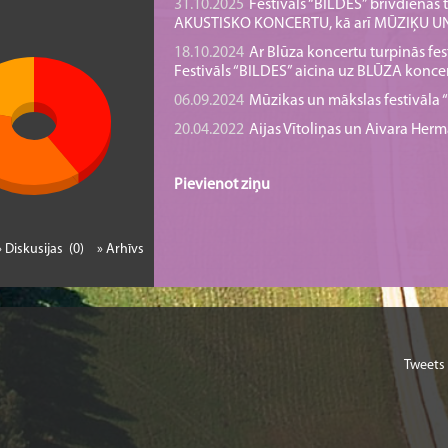
31.10.2025
Festivāls “BILDES” brīvdienā
AKUSTISKO KONCERTU, kā arī MŪZIĶU 
18.10.2024
Ar Blūza koncertu turpinās fes
Festivāls “BILDES” aicina uz BLŪZA konce
06.09.2024
Mūzikas un mākslas festivāla “B
20.04.2022
Aijas Vītoliņas un Aivara He
Pievienot ziņu
» Diskusijas (0)
» Arhīvs
Tweets