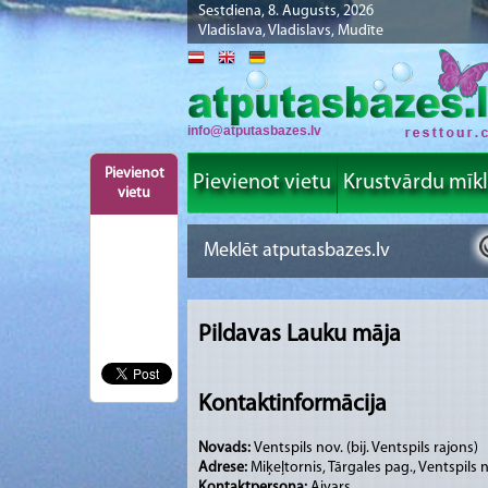
Sestdiena, 8. Augusts, 2026
Vladislava, Vladislavs, Mudīte
info@atputasbazes.lv
Pievienot
Pievienot vietu
Krustvārdu mīk
vietu
Pildavas Lauku māja
Kontaktinformācija
Novads:
Ventspils nov. (bij. Ventspils rajons)
Adrese:
Miķeļtornis, Tārgales pag., Ventspils 
Kontaktpersona:
Aivars