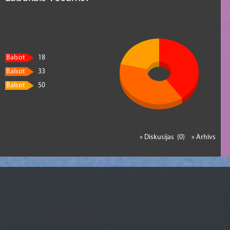
Balsot
18
Balsot
33
Balsot
50
» Diskusijas (0)
» Arhīvs