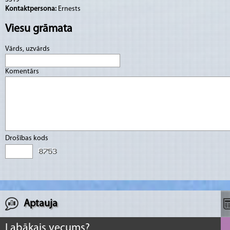
Kontaktpersona:
Ernests
Viesu grāmata
Vārds, uzvārds
Komentārs
Drošības kods
Aptauja
Labākais vecums?