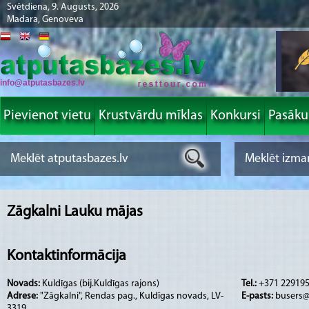
Svētdiena, 9. Augusts, 2026
Madara, Genoveva
info@atputasbazes.lv
Pievienot vietu
Krustvārdu mīklas
Konkursi
Pasāk
Zāgkalni Lauku mājas
Kontaktinformācija
Novads:
Kuldīgas (bij.Kuldīgas rajons)
Tel.:
+371 229195
Adrese:
"Zāgkalni", Rendas pag., Kuldīgas novads, LV-
E-pasts:
busers@
3319