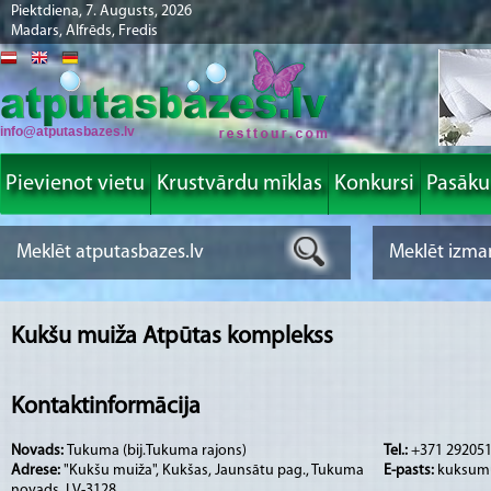
Piektdiena, 7. Augusts, 2026
Madars, Alfrēds, Fredis
info@atputasbazes.lv
Pievienot vietu
Krustvārdu mīklas
Konkursi
Pasāk
Kukšu muiža Atpūtas komplekss
Kontaktinformācija
Novads:
Tukuma (bij.Tukuma rajons)
Tel.:
+371 292051
Adrese:
"Kukšu muiža", Kukšas, Jaunsātu pag., Tukuma
E-pasts:
kuksumu
novads, LV-3128