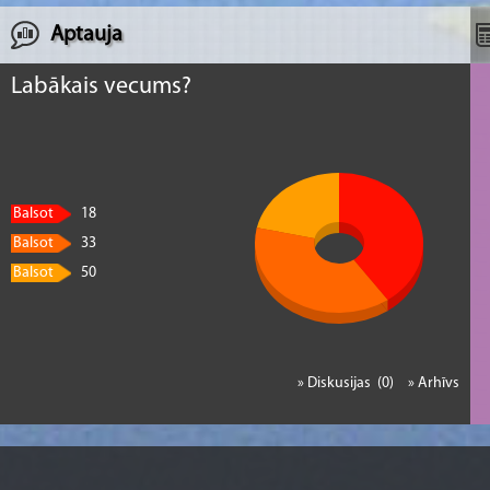
Aptauja
Labākais vecums?
Balsot
18
Balsot
33
Balsot
50
» Diskusijas (0)
» Arhīvs