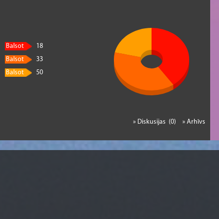
Balsot
18
Balsot
33
Balsot
50
» Diskusijas (0)
» Arhīvs