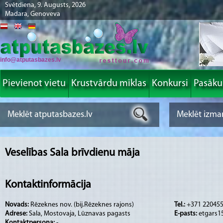
Svētdiena, 9. Augusts, 2026
Madara, Genoveva
info@atputasbazes.lv
Pievienot vietu
Krustvārdu mīklas
Konkursi
Pasāk
Veselības Sala brīvdienu māja
Kontaktinformācija
Novads:
Rēzeknes nov. (bij.Rēzeknes rajons)
Tel.:
+371 22045
Adrese:
Sala, Mostovaja, Lūznavas pagasts
E-pasts:
etgars1
Kontaktpersona:
-