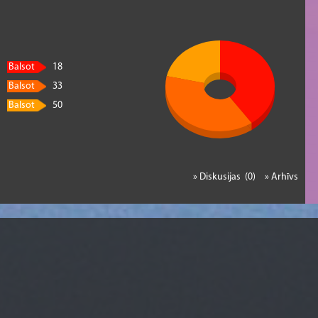
Balsot
18
Balsot
33
Balsot
50
» Diskusijas (0)
» Arhīvs