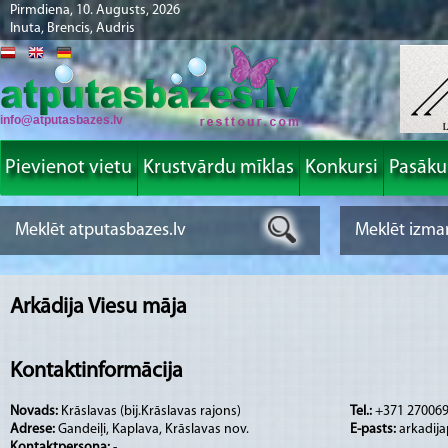
Pirmdiena, 10. Augusts, 2026
Inuta, Brencis, Audris
info@atputasbazes.lv
Pievienot vietu
Krustvārdu mīklas
Konkursi
Pasāk
Arkādija Viesu māja
Kontaktinformācija
Novads:
Krāslavas (bij.Krāslavas rajons)
Tel.:
+371 27006
Adrese:
Gandeiļi, Kaplava, Krāslavas nov.
E-pasts:
arkadij
Kontaktpersona:
-