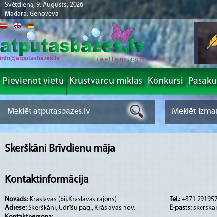
Svētdiena, 9. Augusts, 2026
Madara, Genoveva
info@atputasbazes.lv
Pievienot vietu
Krustvārdu mīklas
Konkursi
Pasāk
Skerškāni Brīvdienu māja
Kontaktinformācija
Novads:
Krāslavas (bij.Krāslavas rajons)
Tel.:
+371 29195
Adrese:
Skerškāni, Ūdrīšu pag., Krāslavas nov.
E-pasts:
skerska
Kontaktpersona:
-