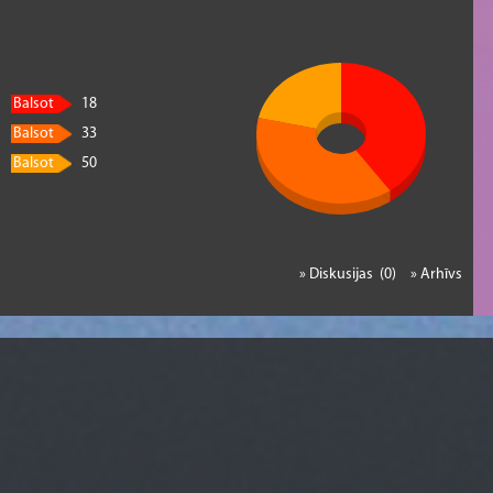
Balsot
18
Balsot
33
Balsot
50
» Diskusijas (0)
» Arhīvs