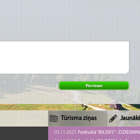
Pievienot
Tūrisma ziņas
Jaunāki
05.11.2025
Festivālā “BILDES” - DZIESMI