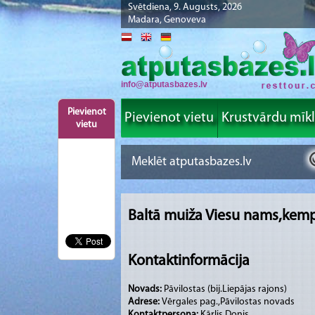
Svētdiena, 9. Augusts, 2026
Madara, Genoveva
info@atputasbazes.lv
Pievienot
Pievienot vietu
Krustvārdu mīk
vietu
Baltā muiža Viesu nams,kem
Kontaktinformācija
Novads:
Pāvilostas (bij.Liepājas rajons)
Adrese:
Vērgales pag.,Pāvilostas novads
Kontaktpersona:
Kārlis Donis