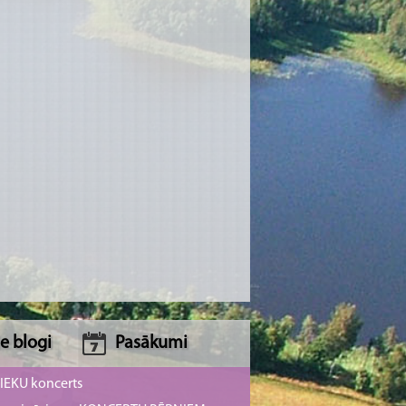
e blogi
Pasākumi
NIEKU koncerts