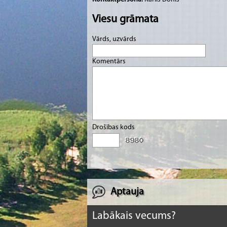
Viesu grāmata
Vārds, uzvārds
Komentārs
Drošības kods
Aptauja
Labākais vecums?