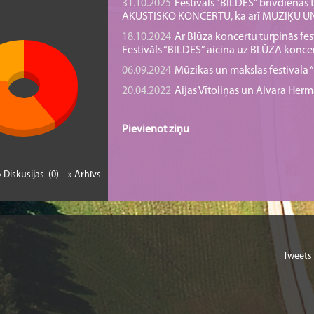
31.10.2025
Festivāls “BILDES” brīvdienā
AKUSTISKO KONCERTU, kā arī MŪZIĶU 
18.10.2024
Ar Blūza koncertu turpinās fes
Festivāls “BILDES” aicina uz BLŪZA konce
06.09.2024
Mūzikas un mākslas festivāla “B
20.04.2022
Aijas Vītoliņas un Aivara He
Pievienot ziņu
» Diskusijas (0)
» Arhīvs
Tweets