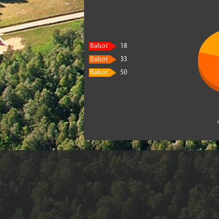
Balsot
18
Balsot
33
Balsot
50