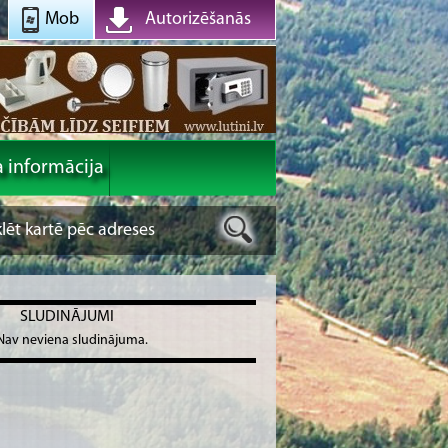
Mob
Autorizēšanās
a informācija
SLUDINĀJUMI
Nav neviena sludinājuma.