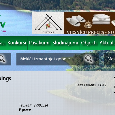
las
Konkursi
Pasākumi
Sludinājumi
Objekti
Aktuāl
pings
Reizes skatīts: 13312
Tel.:
+371 29992524
E-pasts:
-