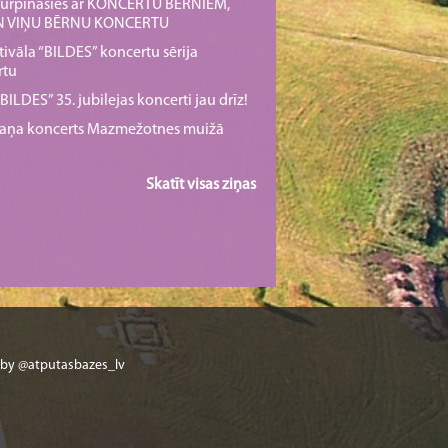
s turpināsies ar KONCERTU BĒRNIEM,
UN VIŅU BĒRNU KONCERTU
tivāla “BILDES” koncertu sērija
rtu
ILDES” 35. jubilejas koncerti jau drīz!
rmaņa koncerts Mazmežotnes muižā
Skatīt visas ziņas
 by @atputasbazes_lv