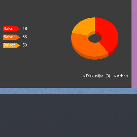
Balsot
18
Balsot
33
Balsot
50
» Diskusijas (0)
» Arhīvs