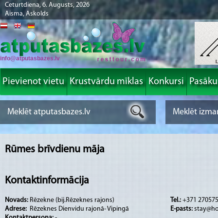
Ceturtdiena, 6. Augusts, 2026
Aisma, Askolds
info@atputasbazes.lv
Pievienot vietu
Krustvārdu mīklas
Konkursi
Pasāk
Rūmes brīvdienu māja
Kontaktinformācija
Novads:
Rēzekne (bij.Rēzeknes rajons)
Tel.:
+371 270575
Adrese:
Rēzeknes Dienvidu rajonā- Vipingā
E-pasts:
stay@ho
Kontaktpersona:
-