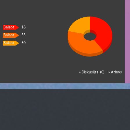
Balsot
18
Balsot
33
Balsot
50
» Diskusijas (0)
» Arhīvs