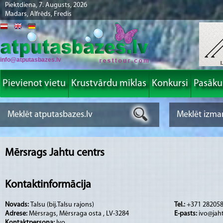
Piektdiena, 7. Augusts, 2026
Madars, Alfrēds, Fredis
info@atputasbazes.lv
Pievienot vietu
Krustvārdu mīklas
Konkursi
Pasāk
Mērsrags Jahtu centrs
Kontaktinformācija
Novads:
Talsu (bij.Talsu rajons)
Tel.:
+371 28205
Adrese:
Mērsrags, Mērsraga osta , LV-3284
E-pasts:
ivo@jaht
Kontaktpersona:
Ivo