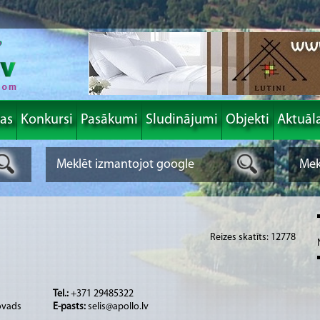
las
Konkursi
Pasākumi
Sludinājumi
Objekti
Aktuāl
Reizes skatīts: 12778
Tel.:
+371 29485322
ovads
E-pasts:
selis@apollo.lv