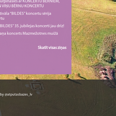
s turpināsies ar KONCERTU BĒRNIEM,
UN VIŅU BĒRNU KONCERTU
tivāla “BILDES” koncertu sērija
rtu
ILDES” 35. jubilejas koncerti jau drīz!
rmaņa koncerts Mazmežotnes muižā
Skatīt visas ziņas
 by @atputasbazes_lv