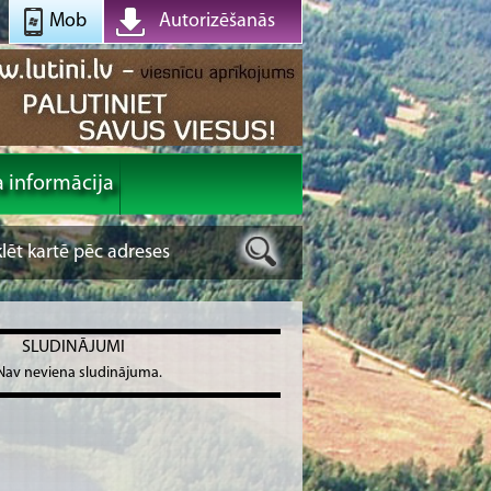
Mob
Autorizēšanās
a informācija
SLUDINĀJUMI
Nav neviena sludinājuma.