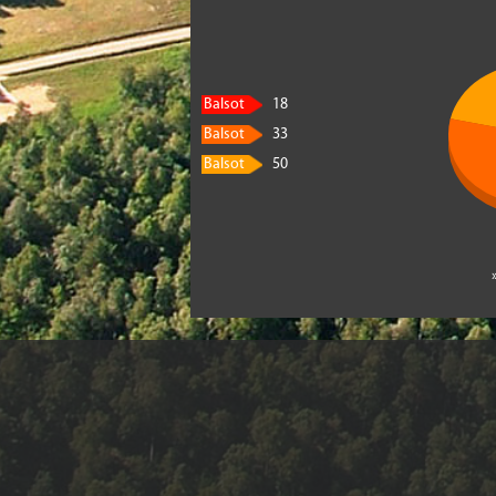
Balsot
18
Balsot
33
Balsot
50