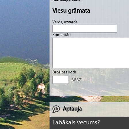
Viesu grāmata
Vārds, uzvārds
Komentārs
Drošības kods
Aptauja
Labākais vecums?