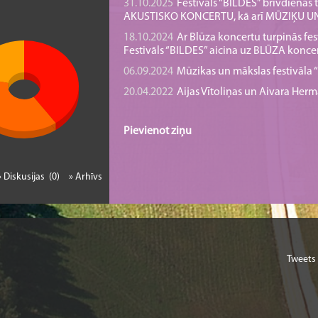
31.10.2025
Festivāls “BILDES” brīvdienā
AKUSTISKO KONCERTU, kā arī MŪZIĶU 
18.10.2024
Ar Blūza koncertu turpinās fes
Festivāls “BILDES” aicina uz BLŪZA konce
06.09.2024
Mūzikas un mākslas festivāla “B
20.04.2022
Aijas Vītoliņas un Aivara He
Pievienot ziņu
» Diskusijas (0)
» Arhīvs
Tweets