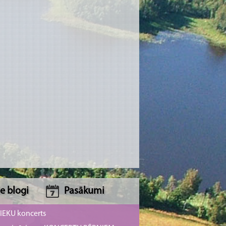
e blogi
Pasākumi
NIEKU koncerts