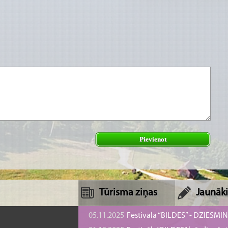
Pievienot
Tūrisma ziņas
Jaunāki
05.11.2025
Festivālā “BILDES” - DZIESMI