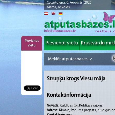
Ceturtdiena, 6. Augusts, 2026
Aisma, Askolds
info@atputasbazes.lv
Pievienot
Pievienot vietu
Krustvārdu mīk
vietu
Struņķu krogs Viesu māja
Kontaktinformācija
Novads:
Kuldīgas (bij.Kuldīgas rajons)
Adrese:
Ķimale, Padures pagasts, Kuldīgas n
Kontaktpersona:
-