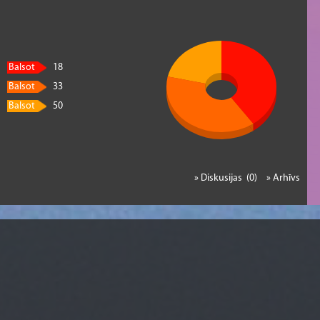
Balsot
18
Balsot
33
Balsot
50
» Diskusijas (0)
» Arhīvs