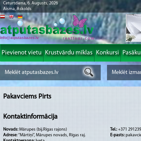
Ceturtdiena, 6. Augusts, 2026
Aisma, Askolds
info@atputasbazes.lv
Pievienot vietu
Krustvārdu mīklas
Konkursi
Pasāk
Pakavciems Pirts
Kontaktinformācija
Novads:
Mārupes (bij.Rīgas rajons)
Tel.:
+371 29123
Adrese:
“Mārtiņi”, Mārupes novads, Rīgas raj.
E-pasts:
pakavc
Kontaktpersona:
Iveta