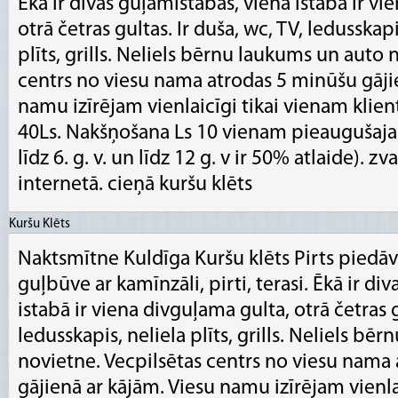
Ēkā ir divas guļamistabas, vienā istabā ir vi
otrā četras gultas. Ir duša, wc, TV, ledusskap
plīts, grills. Neliels bērnu laukums un auto 
centrs no viesu nama atrodas 5 minūšu gāji
namu izīrējam vienlaicīgi tikai vienam klien
40Ls. Nakšņošana Ls 10 vienam pieauguša
līdz 6. g. v. un līdz 12 g. v ir 50% atlaide). 
internetā. cieņā kuršu klēts
Kuršu Klēts
Naktsmītne Kuldīga Kuršu klēts Pirts piedāv
guļbūve ar kamīnzāli, pirti, terasi. Ēkā ir di
istabā ir viena divguļama gulta, otrā četras g
ledusskapis, neliela plīts, grills. Neliels b
novietne. Vecpilsētas centrs no viesu nama
gājienā ar kājām. Viesu namu izīrējam vienla