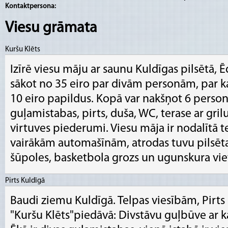
Kontaktpersona:
Viesu grāmata
Kuršu Klēts
Izīrē viesu māju ar saunu Kuldīgas pilsētā, Ē
sākot no 35 eiro par divām personām, par 
10 eiro papildus. Kopā var nakšņot 6 persona
guļamistabas, pirts, duša, WC, terase ar gril
virtuves piederumi. Viesu māja ir nodalītā te
vairākām automašīnām, atrodas tuvu pilsēt
šūpoles, basketbola grozs un ugunskura vie
Pirts Kuldīgā
Baudi ziemu Kuldīgā. Telpas viesībām, Pirt
"Kuršu Klēts"piedāvā: Divstāvu guļbūve ar kam