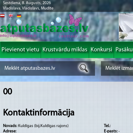
Sestdiena, 8. Augusts, 2026
Vladislava, Vladislavs, Mudīte
info@atputasbazes.lv
Pievienot vietu
Krustvārdu mīklas
Konkursi
Pasāk
00
Kontaktinformācija
Novads:
Kuldīgas (bij.Kuldīgas rajons)
Tel.:
Adrese:
E-pasts:
-