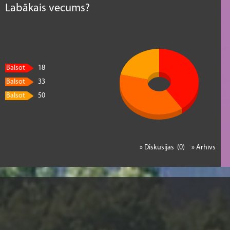
Labākais vecums?
Balsot
18
Balsot
33
Balsot
50
» Diskusijas (0)
» Arhīvs