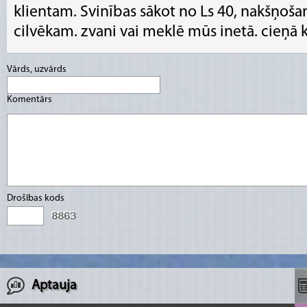
klientam. Svinības sākot no Ls 40, nakšņoša
cilvēkam. zvani vai meklē mūs inetā. cieņā k
Vārds, uzvārds
Komentārs
Drošības kods
Aptauja