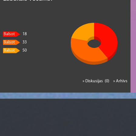
Balsot
18
Balsot
33
Balsot
50
» Diskusijas (0)
» Arhīvs