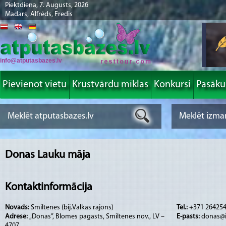
Piektdiena, 7. Augusts, 2026
Madars, Alfrēds, Fredis
info@atputasbazes.lv
Pievienot vietu
Krustvārdu mīklas
Konkursi
Pasāk
Donas Lauku māja
Kontaktinformācija
Novads:
Smiltenes (bij.Valkas rajons)
Tel.:
+371 26425
Adrese:
„Donas”, Blomes pagasts, Smiltenes nov., LV –
E-pasts:
donas@i
4707