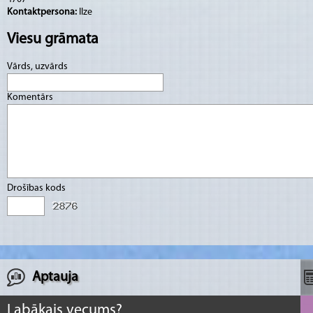
Kontaktpersona:
Ilze
Viesu grāmata
Vārds, uzvārds
Komentārs
Drošības kods
Aptauja
Labākais vecums?