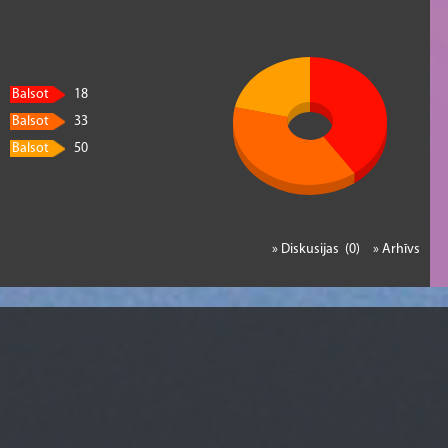
Balsot
18
Balsot
33
Balsot
50
» Diskusijas (0)
» Arhīvs