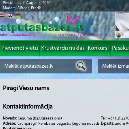
Piektdiena, 7. Augusts, 2026
Madars, Alfrēds, Fredis
info@atputasbazes.lv
Pievienot vietu
Krustvārdu mīklas
Konkursi
Pasāk
Pīrāgi Viesu nams
Kontaktinformācija
Novads:
Ķeguma (bij.Ogres rajons)
Tel.:
+371 29227
Adrese:
"Jaunpīrāgi", Rembates pagasts, Ķeguma novads
E-pasts:
andris@
Kontaktpersona:
-