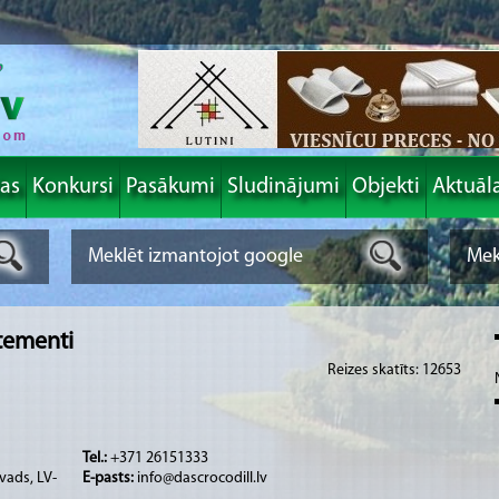
las
Konkursi
Pasākumi
Sludinājumi
Objekti
Aktuāl
tementi
Reizes skatīts: 12653
Tel.:
+371 26151333
ovads, LV-
E-pasts:
info@dascrocodill.lv