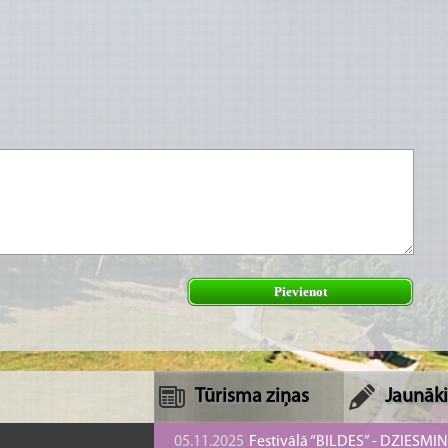
Pievienot
Tūrisma ziņas
Jaunāki
05.11.2025
Festivālā “BILDES” - DZIESMI