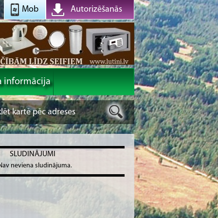
Mob
Autorizēšanās
a informācija
SLUDINĀJUMI
Nav neviena sludinājuma.