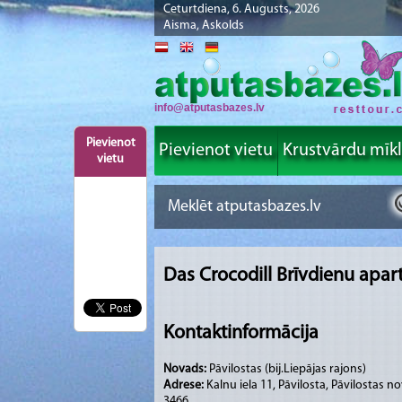
Ceturtdiena, 6. Augusts, 2026
Aisma, Askolds
info@atputasbazes.lv
Pievienot
Pievienot vietu
Krustvārdu mīk
vietu
Das Crocodill Brīvdienu apar
Kontaktinformācija
Novads:
Pāvilostas (bij.Liepājas rajons)
Adrese:
Kalnu iela 11, Pāvilosta, Pāvilostas n
3466