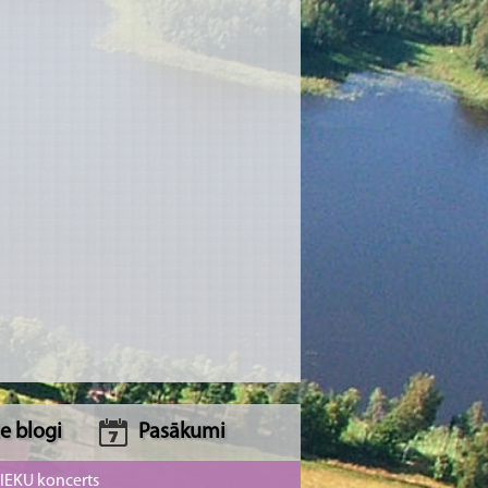
e blogi
Pasākumi
NIEKU koncerts