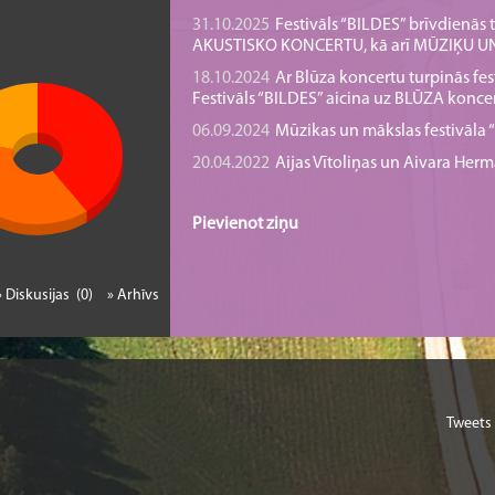
31.10.2025
Festivāls “BILDES” brīvdienā
AKUSTISKO KONCERTU, kā arī MŪZIĶU 
18.10.2024
Ar Blūza koncertu turpinās fes
Festivāls “BILDES” aicina uz BLŪZA konce
06.09.2024
Mūzikas un mākslas festivāla “B
20.04.2022
Aijas Vītoliņas un Aivara He
Pievienot ziņu
» Diskusijas (0)
» Arhīvs
Tweets