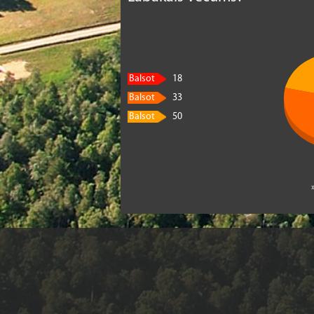
Balsot
18
Balsot
33
Balsot
50