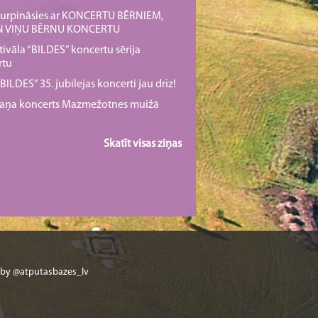
s turpināsies ar KONCERTU BĒRNIEM,
UN VIŅU BĒRNU KONCERTU
tivāla “BILDES” koncertu sērija
rtu
ILDES” 35. jubilejas koncerti jau drīz!
rmaņa koncerts Mazmežotnes muižā
Skatīt visas ziņas
 by @atputasbazes_lv