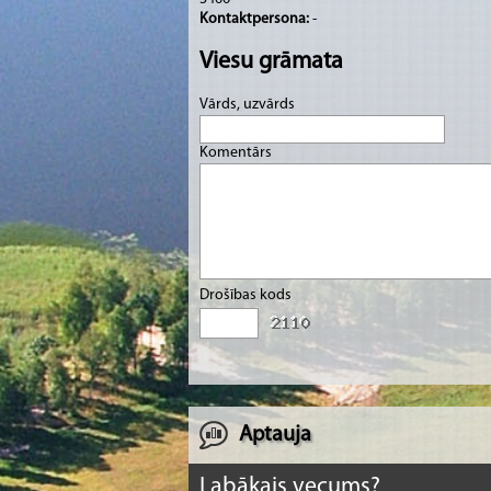
Kontaktpersona:
-
Viesu grāmata
Vārds, uzvārds
Komentārs
Drošības kods
Aptauja
Labākais vecums?