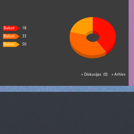
Balsot
18
Balsot
33
Balsot
50
» Diskusijas (0)
» Arhīvs