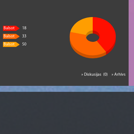
Balsot
18
Balsot
33
Balsot
50
» Diskusijas (0)
» Arhīvs