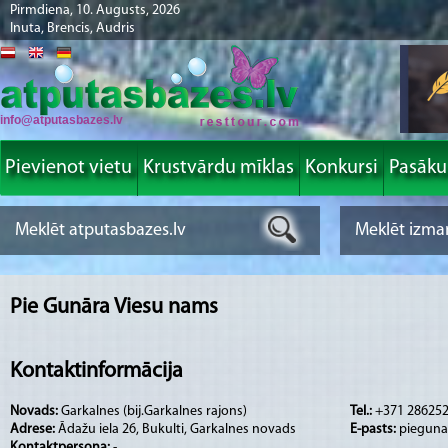
Pirmdiena, 10. Augusts, 2026
Inuta, Brencis, Audris
info@atputasbazes.lv
Pievienot vietu
Krustvārdu mīklas
Konkursi
Pasāk
Pie Gunāra Viesu nams
Kontaktinformācija
Novads:
Garkalnes (bij.Garkalnes rajons)
Tel.:
+371 28625
Adrese:
Ādažu iela 26, Bukulti, Garkalnes novads
E-pasts:
pieguna
Kontaktpersona:
-