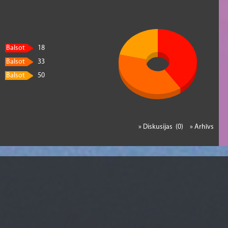
Balsot
18
Balsot
33
Balsot
50
» Diskusijas (0)
» Arhīvs