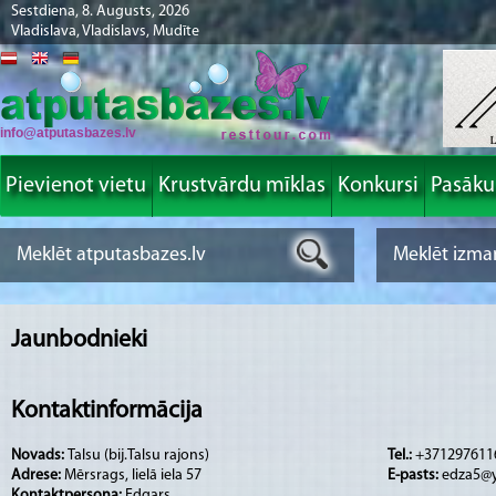
Sestdiena, 8. Augusts, 2026
Vladislava, Vladislavs, Mudīte
info@atputasbazes.lv
Pievienot vietu
Krustvārdu mīklas
Konkursi
Pasāk
Jaunbodnieki
Kontaktinformācija
Novads:
Talsu (bij.Talsu rajons)
Tel.:
+371297611
Adrese:
Mērsrags, lielā iela 57
E-pasts:
edza5@
Kontaktpersona:
Edgars