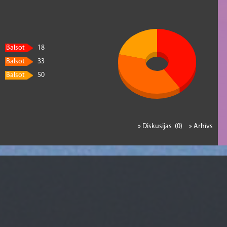
Balsot
18
Balsot
33
Balsot
50
» Diskusijas (0)
» Arhīvs