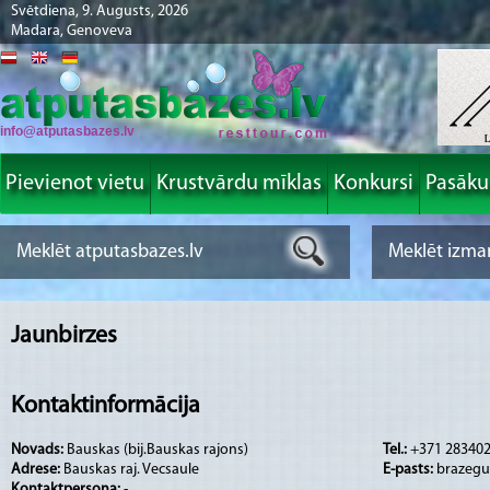
Svētdiena, 9. Augusts, 2026
Madara, Genoveva
info@atputasbazes.lv
Pievienot vietu
Krustvārdu mīklas
Konkursi
Pasāk
Jaunbirzes
Kontaktinformācija
Novads:
Bauskas (bij.Bauskas rajons)
Tel.:
+371 28340
Adrese:
Bauskas raj. Vecsaule
E-pasts:
brazegu
Kontaktpersona:
-