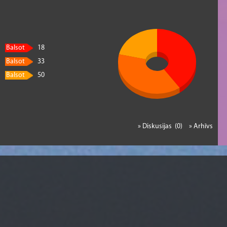
Balsot
18
Balsot
33
Balsot
50
» Diskusijas (0)
» Arhīvs