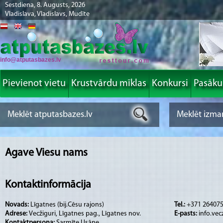
Sestdiena, 8. Augusts, 2026
Vladislava, Vladislavs, Mudīte
info@atputasbazes.lv
Pievienot vietu
Krustvārdu mīklas
Konkursi
Pasāk
Agave Viesu nams
Kontaktinformācija
Novads:
Līgatnes (bij.Cēsu rajons)
Tel.:
+371 26407
Adrese:
Vecžiguri, Līgatnes pag., Līgatnes nov.
E-pasts:
info.ve
Kontaktpersona:
Sarmīte Usāne