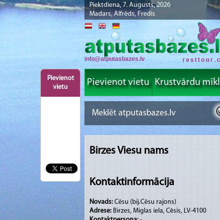
Piektdiena, 7. Augusts, 2026
Madars, Alfrēds, Fredis
info@atputasbazes.lv
Pievienot
Pievienot vietu
Krustvārdu mīk
vietu
Birzes Viesu nams
Kontaktinformācija
Novads:
Cēsu (bij.Cēsu rajons)
Adrese:
Birzes, Miglas iela, Cēsis, LV-4100
Kontaktpersona:
-