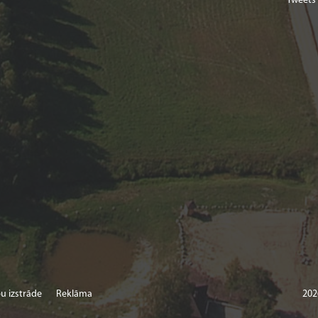
Tweets
u izstrāde
Reklāma
202