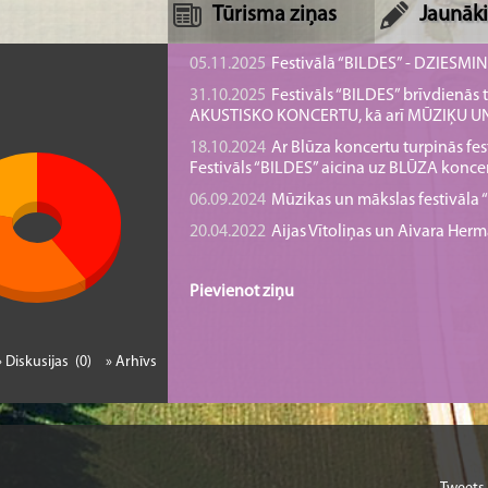
Tūrisma ziņas
Jaunāki
05.11.2025
Festivālā “BILDES” - DZIESMI
31.10.2025
Festivāls “BILDES” brīvdienā
AKUSTISKO KONCERTU, kā arī MŪZIĶU 
18.10.2024
Ar Blūza koncertu turpinās fes
Festivāls “BILDES” aicina uz BLŪZA konce
06.09.2024
Mūzikas un mākslas festivāla “B
20.04.2022
Aijas Vītoliņas un Aivara He
Pievienot ziņu
» Diskusijas (0)
» Arhīvs