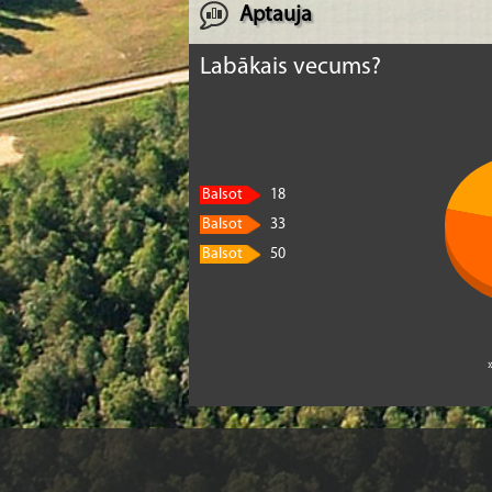
Aptauja
Labākais vecums?
Balsot
18
Balsot
33
Balsot
50