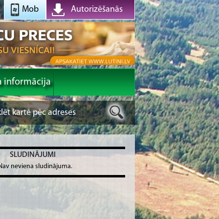
Mob
Autorizēšanās
a informācija
SLUDINĀJUMI
Nav neviena sludinājuma.