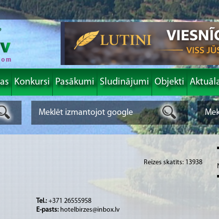
las
Konkursi
Pasākumi
Sludinājumi
Objekti
Aktuāl
Reizes skatīts: 13938
Tel.:
+371 26555958
E-pasts:
hotelbirzes@inbox.lv