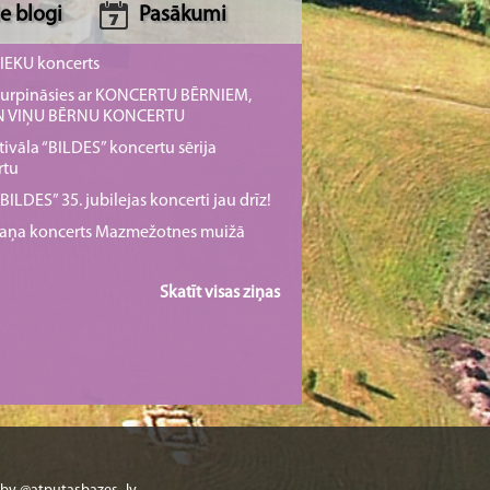
e blogi
Pasākumi
NIEKU koncerts
s turpināsies ar KONCERTU BĒRNIEM,
UN VIŅU BĒRNU KONCERTU
tivāla “BILDES” koncertu sērija
rtu
ILDES” 35. jubilejas koncerti jau drīz!
rmaņa koncerts Mazmežotnes muižā
Skatīt visas ziņas