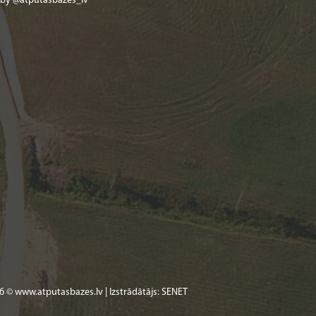
 by @atputasbazes_lv
6 © www.atputasbazes.lv | Izstrādātājs:
SENET