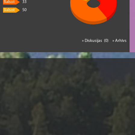
Balsot
33
Balsot
50
» Diskusijas (0)
» Arhīvs