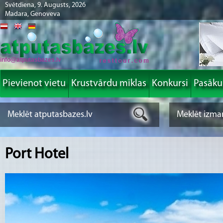
Svētdiena, 9. Augusts, 2026
Madara, Genoveva
info@atputasbazes.lv
Pievienot vietu
Krustvārdu mīklas
Konkursi
Pasāk
Port Hotel