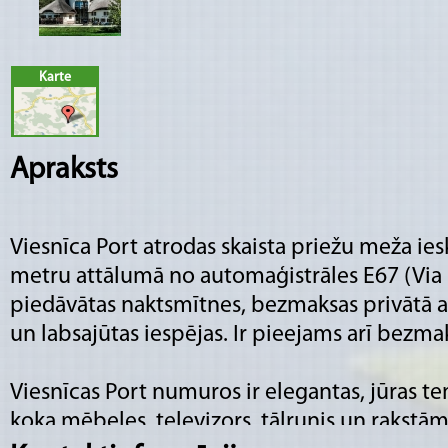
Karte
Apraksts
Viesnīca Port atrodas skaista priežu meža iesk
metru attālumā no automaģistrāles E67 (Via B
piedāvātas naktsmītnes, bezmaksas privātā au
un labsajūtas iespējas. Ir pieejams arī bezm
Viesnīcas Port numuros ir elegantas, jūras t
koka mēbeles, televizors, tālrunis un rakstām