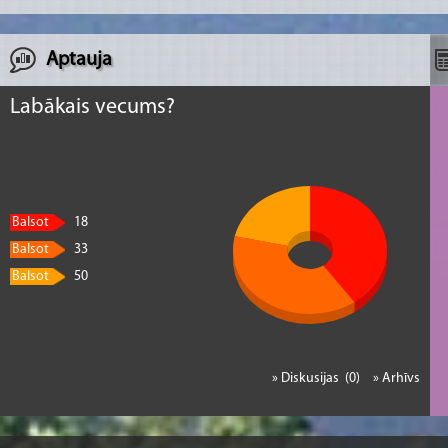
Aptauja
Labākais vecums?
Balsot
18
Balsot
33
Balsot
50
» Diskusijas (0)
» Arhīvs