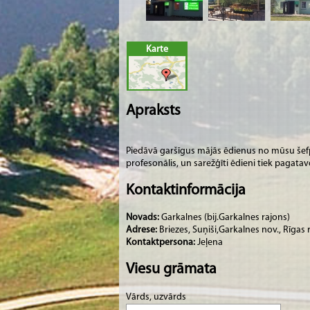
Karte
Apraksts
Piedāvā garšīgus mājās ēdienus no mūsu šef
profesonālis, un sarežģīti ēdieni tiek pagatavo
Kontaktinformācija
Novads:
Garkalnes (bij.Garkalnes rajons)
Adrese:
Briezes, Suņiši,Garkalnes nov., Rīgas 
Kontaktpersona:
Jeļena
Viesu grāmata
Vārds, uzvārds