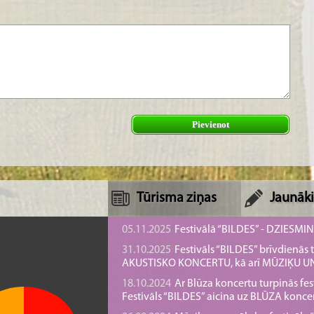
Pievienot
Tūrisma ziņas
Jaunāki
05.11.2025
Festivālā “BILDES” - DZIESMI
31.10.2025
Festivāls “BILDES” brīvdienā
AKUSTISKO KONCERTU, kā arī MŪZIĶU 
18.10.2024
Ar Blūza koncertu turpinās fes
Festivāls “BILDES” aicina uz BLŪZA konce