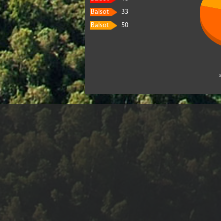
Balsot
33
Balsot
50