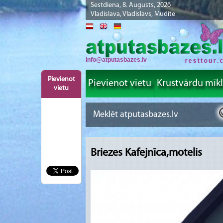
Sestdiena, 8. Augusts, 2026
Vladislava, Vladislavs, Mudīte
info@atputasbazes.lv
Pievienot
Pievienot vietu
Krustvārdu mīk
vietu
Briezes Kafejnīca,motelis