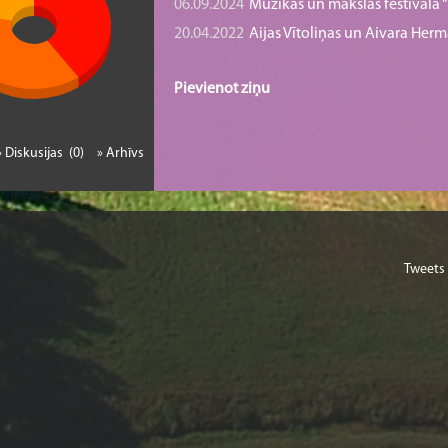
06.09.2024
Mūzikas un mākslas festivāla “B
20.04.2022
Aijas Vītoliņas un Aivara He
Pievienot ziņu
» Diskusijas (0)
» Arhīvs
Tweets