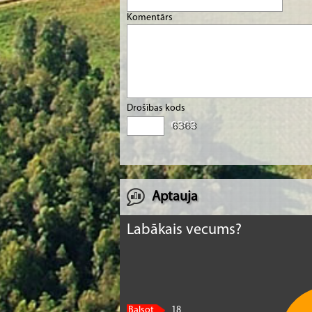
Komentārs
Drošības kods
Aptauja
Labākais vecums?
Balsot
18