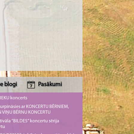
e blogi
Pasākumi
NIEKU koncerts
s turpināsies ar KONCERTU BĒRNIEM,
UN VIŅU BĒRNU KONCERTU
tivāla “BILDES” koncertu sērija
rtu