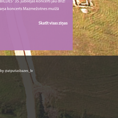
ILDES” 35. jubilejas koncerti jau drīz!
rmaņa koncerts Mazmežotnes muižā
Skatīt visas ziņas
 by @atputasbazes_lv