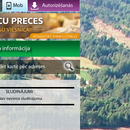
Mob
Autorizēšanās
a informācija
SLUDINĀJUMI
Nav neviena sludinājuma.