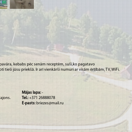
pavāra, kebabs pēc senām receptēm, suši,ko pagatavo
ti tieši jūsu priekšā. Ir arī vienkārši numuri ar visām ērtībām, TV, WiFi.
Mājas lapa:
-
rajons.
Tel.:
+371 26888078
E-pasts:
briezes@mail.ru