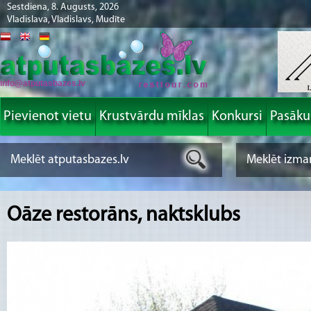
Sestdiena, 8. Augusts, 2026
Vladislava, Vladislavs, Mudīte
info@atputasbazes.lv
Pievienot vietu
Krustvārdu mīklas
Konkursi
Pasāk
Oāze restorāns, naktsklubs