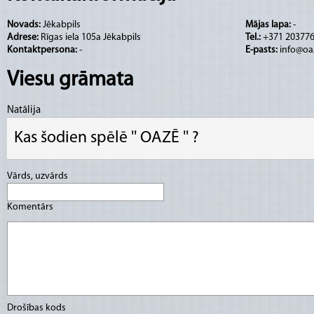
Novads:
Jēkabpils
Mājas lapa:
-
Adrese:
Rīgas iela 105a Jēkabpils
Tel.:
+371 20377
Kontaktpersona:
-
E-pasts:
info@oa
Viesu grāmata
Natālija
Kas šodien spēlē '' OAZĒ '' ?
Vārds, uzvārds
Komentārs
Drošības kods