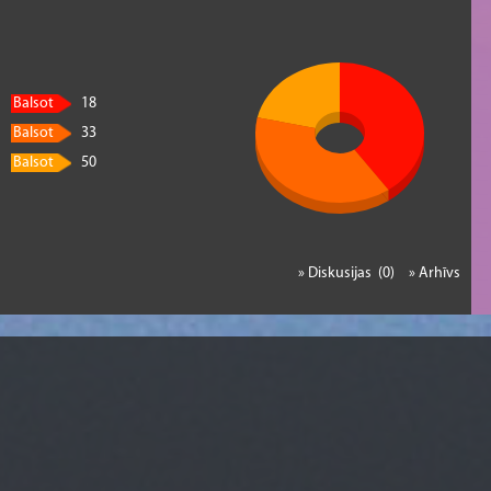
Balsot
18
Balsot
33
Balsot
50
» Diskusijas (0)
» Arhīvs