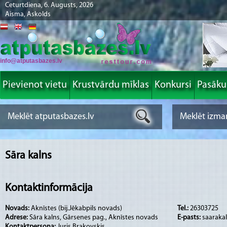
Ceturtdiena, 6. Augusts, 2026
Aisma, Askolds
info@atputasbazes.lv
Pievienot vietu
Krustvārdu mīklas
Konkursi
Pasāk
Sāra kalns
Kontaktinformācija
Novads:
Aknīstes (bij.Jēkabpils novads)
Tel.:
26303725
Adrese:
Sāra kalns, Gārsenes pag., Aknīstes novads
E-pasts:
saaraka
Kontaktpersona:
Juris Brakovskis