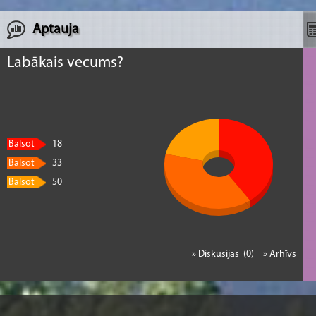
Aptauja
Labākais vecums?
Balsot
18
Balsot
33
Balsot
50
» Diskusijas (0)
» Arhīvs