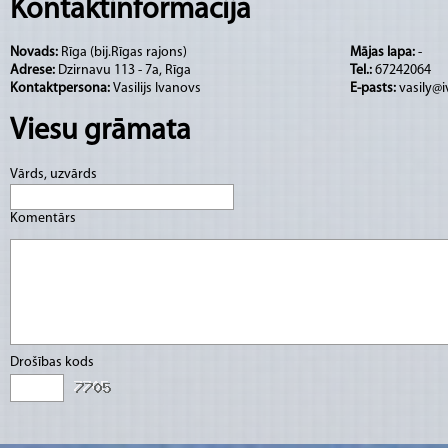
Kazahstāna
Kontaktinformācija
Uzbekistāna
Novads:
Rīga (bij.Rīgas rajons)
Mājas lapa:
-
Adrese:
Dzirnavu 113 - 7a, Rīga
Tel.:
67242064
Ceļojumi ar autobusu, kruīzi un avio.
Kontaktpersona:
Vasilijs Ivanovs
E-pasts:
vasily@i
Viesu grāmata
www.lad1.lv
Vārds, uzvārds
Komentārs
Drošības kods