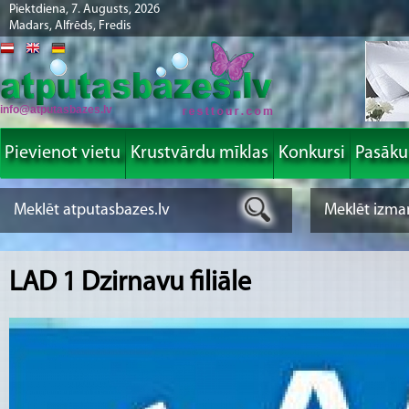
Piektdiena, 7. Augusts, 2026
Madars, Alfrēds, Fredis
info@atputasbazes.lv
Pievienot vietu
Krustvārdu mīklas
Konkursi
Pasāk
LAD 1 Dzirnavu filiāle