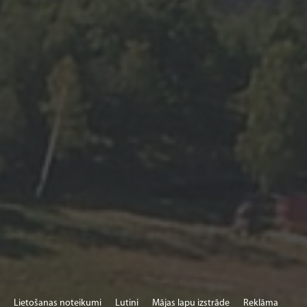
Lietošanas noteikumi
Lutini
Mājas lapu izstrāde
Reklāma