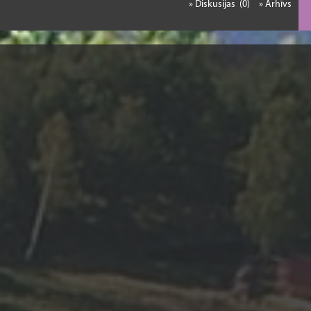
» Diskusijas (0)
» Arhīvs