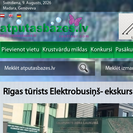
Svētdiena, 9. Augusts, 2026
Madara, Genoveva
info@atputasbazes.lv
Pievienot vietu
Krustvārdu mīklas
Konkursi
Pasāk
Rīgas tūrists Elektrobusiņš- ekskurs