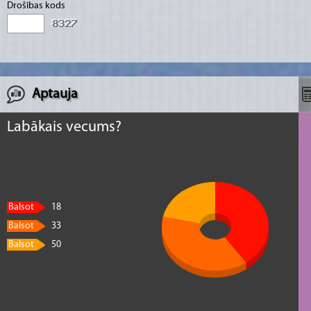
Drošības kods
skaita, bet ne vairāk, kā 22 pasažieri.
Aptauja
Labākais vecums?
Balsot
18
Balsot
33
Balsot
50