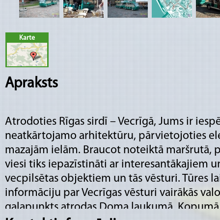
Karte
Apraksts
Atrodoties Rīgas sirdī – Vecrīgā, Jums ir iesp
neatkārtojamo arhitektūru, pārvietojoties e
mazajām ielām. Braucot noteiktā maršrutā, pi
viesi tiks iepazīstināti ar interesantākajiem 
vecpilsētas objektiem un tās vēsturi. Tūres lai
informāciju par Vecrīgas vēsturi vairākās va
galapunkts atrodas Doma laukumā. Kopumā vi