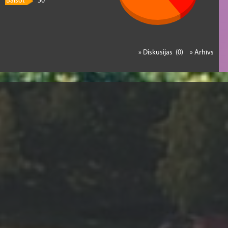
Balsot
50
» Diskusijas (0)
» Arhīvs