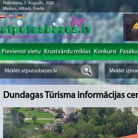
Piektdiena, 7. Augusts, 2026
Madars, Alfrēds, Fredis
info@atputasbazes.lv
Pievienot vietu
Krustvārdu mīklas
Konkursi
Pasāk
Dundagas Tūrisma informācijas ce