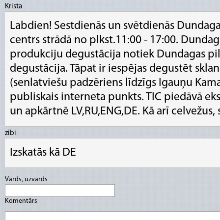
Krista
Labdien! Sestdienās un svētdienās Dundaga
centrs strādā no plkst.11:00 - 17:00. Dunda
produkciju degustācija notiek Dundagas pilī
degustācija. Tāpat ir iespējas degustēt skla
(senlatviešu padzēriens līdzīgs Igauņu Kamai
publiskais interneta punkts. TIC piedāvā ek
un apkārtnē LV,RU,ENG,DE. Kā arī celvežus, s
zibi
Izskatās kā DE
Vārds, uzvārds
Komentārs