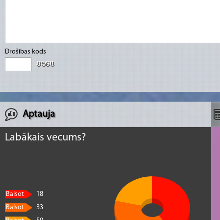
Drošības kods
Aptauja
Labākais vecums?
Balsot
18
Balsot
33