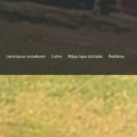
Lietošanas noteikumi
Lutini
Mājas lapu izstrāde
Reklāma