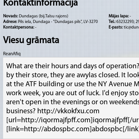
Kontaktinformācija
Gidu pakalpojumus ārpus sezonas un/vai dar
Novads:
Dundagas (bij.Talsu rajons)
Mājas lapa:
-
savlaicīgi!
Adrese:
Pils iela, Dundaga - "Dundagas pils", LV-3270
Tel.:
63232293; 2
Kontaktpersona:
-
E-pasts:
tic@dun
TIC piedāvā izstādes pilī un produktu degus
Viesu grāmata
Dundagas pienotavu.
ReanAfiq
What are their hours and days of operation
by their store, they are awylas closed. It lo
at the ATF building or use the NY Avenue M
work week, you are out of luck. I'd enjoy st
aren't open in the evenings or on weekends
business? http://vkkokfxu.com
[url=http://iqormajfpff.com]iqormajfpff[/ur
[link=http://abdospbc.com]abdospbc[/link