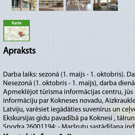
Karte
Apraksts
Darba laiks: sezonā (1. maijs - 1. oktobris). D
Nesezonā (1. oktobris - 1. maijs), darba dienā
Apmeklējot tūrisma informācijas centru, jū
informāciju par Kokneses novadu, Aizkraukle
Latviju, varēsiet iegādāties suvenīrus un ceļv
Ekskursijas gidu pavadībā pa Koknesi , tālrun
Spodra 26001194; - Maršrutu sastādīšana in