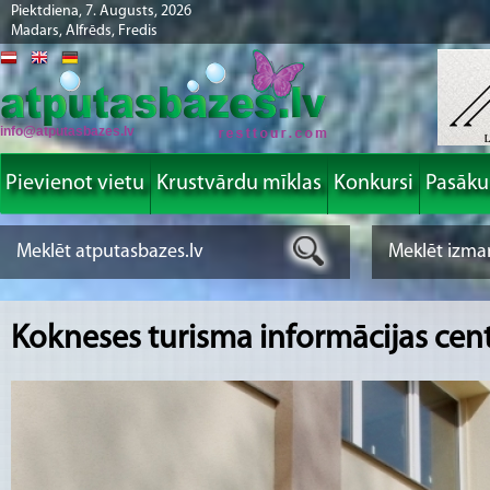
Piektdiena, 7. Augusts, 2026
Madars, Alfrēds, Fredis
info@atputasbazes.lv
Pievienot vietu
Krustvārdu mīklas
Konkursi
Pasāk
Kokneses turisma informācijas cen