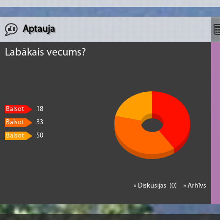
Aptauja
Labākais vecums?
Balsot
18
Balsot
33
Balsot
50
» Diskusijas (0)
» Arhīvs