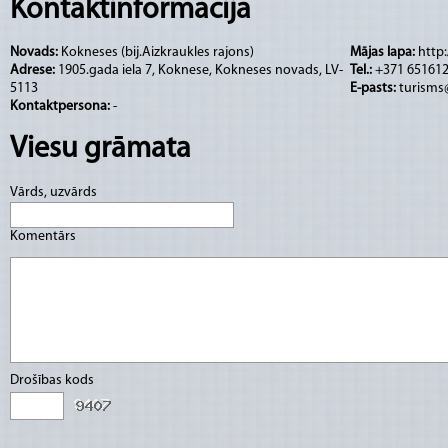
pakalpojumiem.
Kontaktinformācija
Novads:
Kokneses (bij.Aizkraukles rajons)
Mājas lapa:
http
Adrese:
1905.gada iela 7, Koknese, Kokneses novads, LV-
Tel.:
+371 651612
5113
E-pasts:
turisms
Kontaktpersona:
-
Viesu grāmata
Vārds, uzvārds
Komentārs
Drošības kods