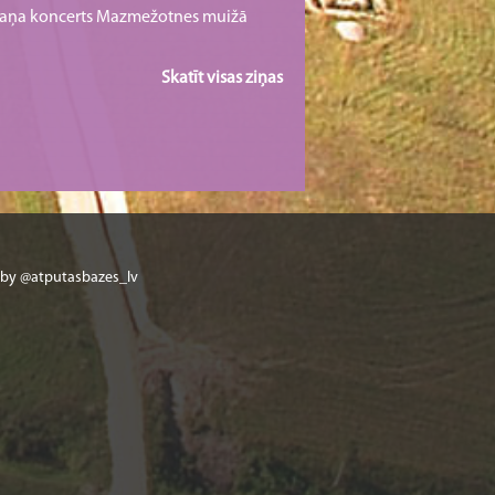
rmaņa koncerts Mazmežotnes muižā
Skatīt visas ziņas
 by @atputasbazes_lv