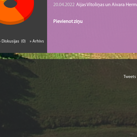
20.04.2022
Aijas Vītoliņas un Aivara He
Pievienot ziņu
» Diskusijas (0)
» Arhīvs
Tweets