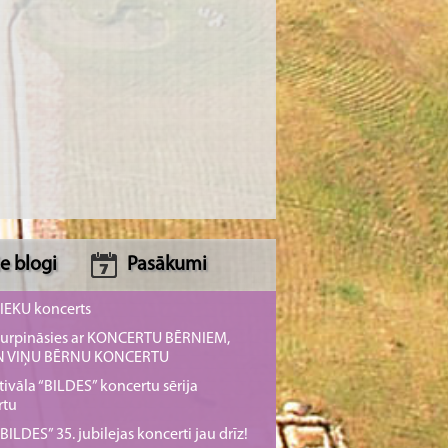
e blogi
Pasākumi
NIEKU koncerts
s turpināsies ar KONCERTU BĒRNIEM,
UN VIŅU BĒRNU KONCERTU
tivāla “BILDES” koncertu sērija
rtu
ILDES” 35. jubilejas koncerti jau drīz!