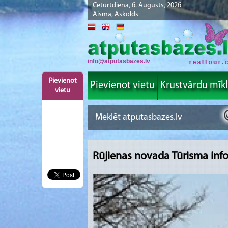
Ceturtdiena, 6. Augusts, 2026
Aisma, Askolds
info@atputasbazes.lv
Pievienot
Pievienot vietu
Krustvārdu mīk
vietu
Rūjienas novada Tūrisma info