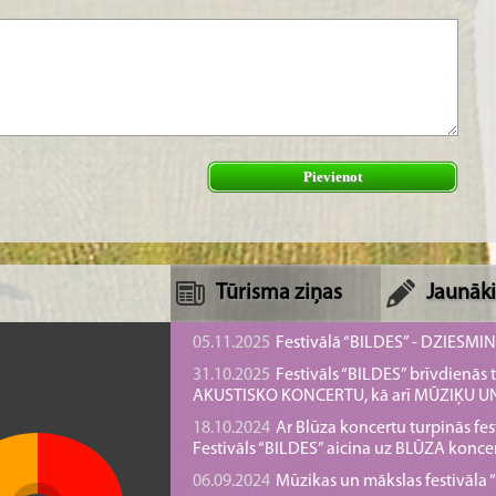
Pievienot
Tūrisma ziņas
Jaunāki
05.11.2025
Festivālā “BILDES” - DZIESMI
31.10.2025
Festivāls “BILDES” brīvdienā
AKUSTISKO KONCERTU, kā arī MŪZIĶU 
18.10.2024
Ar Blūza koncertu turpinās fes
Festivāls “BILDES” aicina uz BLŪZA konce
06.09.2024
Mūzikas un mākslas festivāla “B