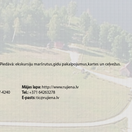
 Piedāvā: ekskursiju maršrutus,gidu pakalpojumus,kartes un ceļvežus.
Mājas lapa:
http://www.rujiena.lv
LV-4240
Tel.:
+371 64263278
E-pasts:
tic@rujiena.lv