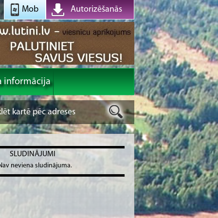
Mob
Autorizēšanās
a informācija
SLUDINĀJUMI
Nav neviena sludinājuma.