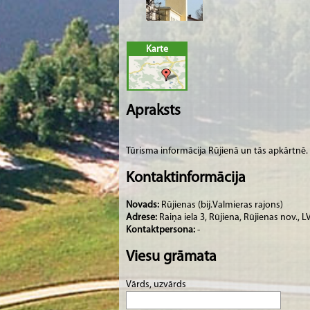
Karte
Apraksts
Tūrisma informācija Rūjienā un tās apkārtnē.
Kontaktinformācija
Novads:
Rūjienas (bij.Valmieras rajons)
Adrese:
Raiņa iela 3, Rūjiena, Rūjienas nov., 
Kontaktpersona:
-
Viesu grāmata
Vārds, uzvārds