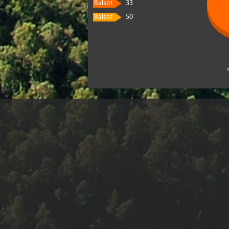
Balsot
33
Balsot
50