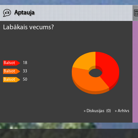
Aptauja
Labākais vecums?
Balsot
18
Balsot
33
Balsot
50
» Diskusijas (0)
» Arhīvs