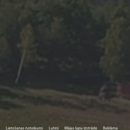
Lietošanas noteikumi
Lutini
Mājas lapu izstrāde
Reklāma