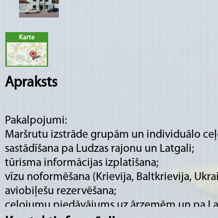
Karte
Apraksts
Pakalpojumi:
Maršrutu izstrāde grupām un individuālo c
sastādīšana pa Ludzas rajonu un Latgali;
tūrisma informācijas izplatīšana;
vīzu noformēšana (Krievija, Baltkrievija, Ukra
aviobiļešu rezervēšana;
ceļojumu piedāvājums uz ārzemēm un pa La