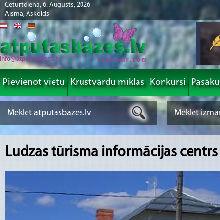
Ceturtdiena, 6. Augusts, 2026
Aisma, Askolds
info@atputasbazes.lv
Pievienot vietu
Krustvārdu mīklas
Konkursi
Pasāk
Ludzas tūrisma informācijas centrs