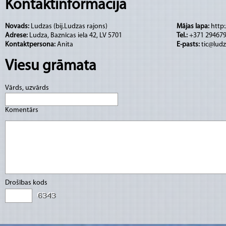
atpūtas un pasākumu organizācija;
Kontaktinformācija
reklāmas materiāli, suvenīri;
Novads:
Ludzas (bij.Ludzas rajons)
Mājas lapa:
http:
konsultācijas, apmācību organizēšana;
Adrese:
Ludza, Baznīcas iela 42, LV 5701
Tel.:
+371 29467
biznesa plāni, projektu izstrāde, konsultāci
Kontaktpersona:
Anita
E-pasts:
tic@ludz
uzņēmējdarbības centra pakalpojumi;
Viesu grāmata
komunikāciju pakalpojumi (kopēšana, faksu s
biznesa partneru meklēšana Ludzas rajonā.
Vārds, uzvārds
Komentārs
Drošības kods