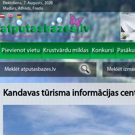
Piektdiena, 7. Augusts, 2026
Madars, Alfrēds, Fredis
info@atputasbazes.lv
Pievienot vietu
Krustvārdu mīklas
Konkursi
Pasāk
Kandavas tūrisma informācijas cent