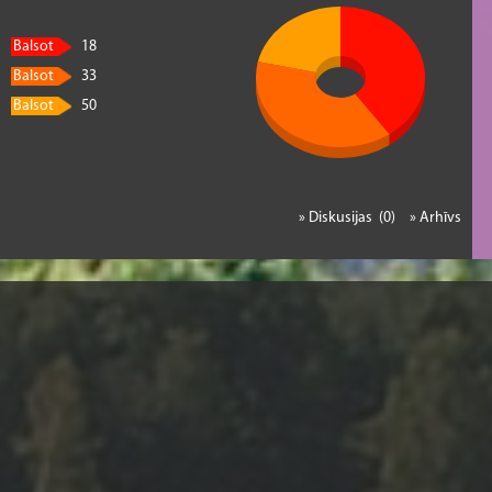
Balsot
18
Balsot
33
Balsot
50
» Diskusijas (0)
» Arhīvs