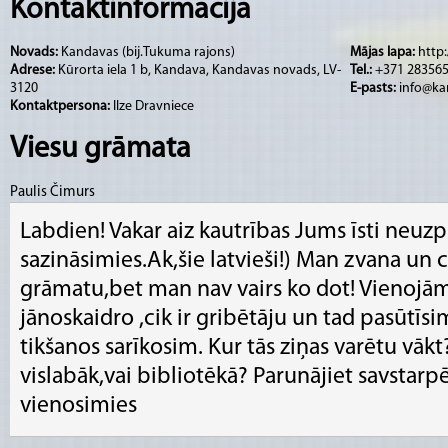
tūrisma informācijas konsultante - Anda Štr
Kontaktinformācija
Novads:
Kandavas (bij.Tukuma rajons)
Mājas lapa:
http
Kandavas Tūrisma informācijas centrs piedāv
Adrese:
Kūrorta iela 1 b, Kandava, Kandavas novads, LV-
Tel.:
+371 283565
- tūrisma informāciju par Kandavas pilsētu, no
3120
E-pasts:
info@ka
Kontaktpersona:
Ilze Dravniece
ārvalstīm,
Viesu grāmata
- lidmašīnu biļetes (reģistrēšanos lidojumie
starptautisko autobusu biļetes,
Paulis Čimurs
- gidus,
Labdien! Vakar aiz kautrības Jums īsti neuzp
- ceļojumus (piemēram, SIA "IMPRO Ceļojumi",
sazināsimies.Ak,šie latvieši!) Man zvana un c
- suvenīrus,
grāmatu,bet man nav vairs ko dot! Vienojā
- kopēšanu,
jānoskaidro ,cik ir gribētāju un tad pasūtīs
- printēšanu,
tikšanos sarīkosim. Kur tās ziņas varētu vāk
- kā arī citus pakalpojumus.
vislabāk,vai bibliotēkā? Parunājiet savstarpēj
vienosimies