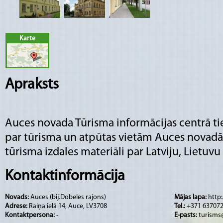
Karte
Apraksts
Auces novada Tūrisma informācijas centrā ti
par tūrisma un atpūtas vietām Auces novadā
tūrisma izdales materiāli par Latviju, Lietuvu
Kontaktinformācija
Novads:
Auces (bij.Dobeles rajons)
Mājas lapa:
http
Adrese:
Raiņa ielā 14, Auce, LV3708
Tel.:
+371 63707
Kontaktpersona:
-
E-pasts:
turisms