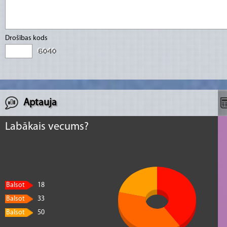
Drošības kods
Aptauja
Labākais vecums?
Balsot
18
Balsot
33
Balsot
50