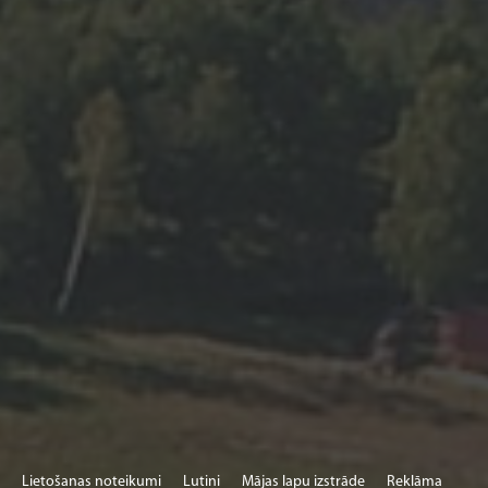
Tālāk devāmies ārpus pilsētas robežām. 4 ki
Vecauces pils atrodas Karaļa avoti. Kopā ir de
tiem ir atdalīti ar mūra sienu. Daudzi vietējie
dodas pēc avota ūdens. Jau daudzu gadu gar
avota dziednieciskās spējas. Daudzi Latvijas 
Karaļa avota ūdens enerģētika pozitīvi ietekm
garīgās spējas.
Mūsu pēdējā pieturas vieta bija Bēnes muiža.
1878. gadā. Pa šo laiku muiža tika vairākas r
nomainījās vairāki muižas īpašnieki. Līdz šīm
ne tikai muiža ēka, bet arī muižas dzirnavas, 
saimniecībā noderīgas ēkas.
Lietošanas noteikumi
Lutini
Mājas lapu izstrāde
Reklāma