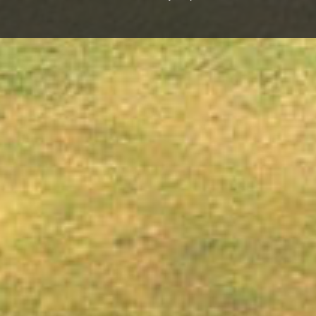
Jau braucot projām apskatījām veco laukakm
Auces upei. Tilts tika būvēts 19. gadsimta bei
lielisks skats uz Bēnes ūdens un tvaika dzirn
P.S. Nepieciešamo informāciju ieguvām Auce
centrā. Tur tika piedāvāta arī ekskursija Auce
pakalpojumus Aucē piedāvā Vecauces pils un 