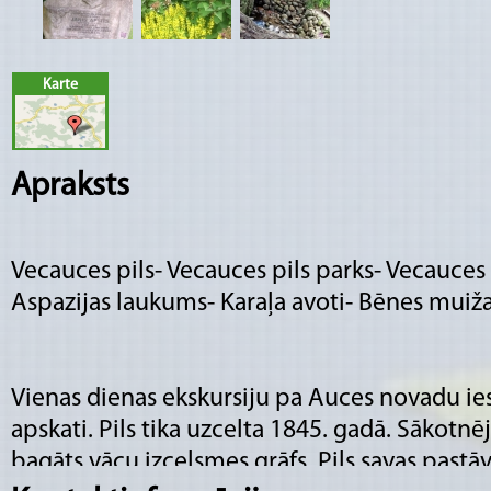
Karte
Apraksts
Vecauces pils- Vecauces pils parks- Vecauces
Aspazijas laukums- Karaļa avoti- Bēnes muiža-
Vienas dienas ekskursiju pa Auces novadu ie
apskati. Pils tika uzcelta 1845. gadā. Sākotnēj
bagāts vācu izcelsmes grāfs. Pils savas pastāv