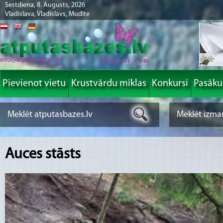
Sestdiena, 8. Augusts, 2026
Vladislava, Vladislavs, Mudīte
info@atputasbazes.lv
Pievienot vietu
Krustvārdu mīklas
Konkursi
Pasāk
Auces stāsts