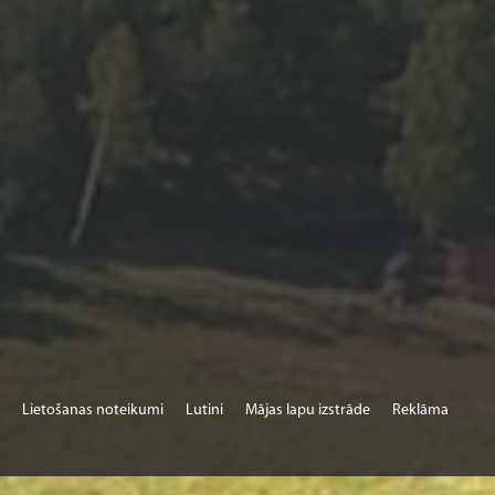
Novēlam Jums gūt jaunus iespaidus, patīkam
atpūtu!
Lietošanas noteikumi
Lutini
Mājas lapu izstrāde
Reklāma