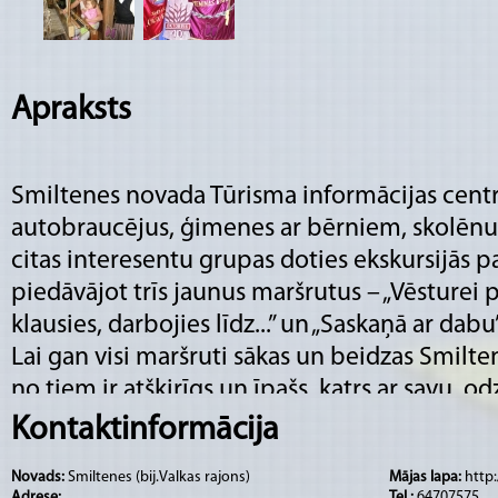
Apraksts
Smiltenes novada Tūrisma informācijas centrs
autobraucējus, ģimenes ar bērniem, skolēnus
citas interesentu grupas doties ekskursijās 
piedāvājot trīs jaunus maršrutus – „Vēsturei p
klausies, darbojies līdz...” un „Saskaņā ar dabu”
Lai gan visi maršruti sākas un beidzas Smilten
no tiem ir atšķirīgs un īpašs, katrs ar savu „od
Maršruts „Vēsturei pa pēdām” vairāk ietver ku
Kontaktinformācija
piemēram, Smiltenes un Palsmanes evanģēlisk
Novads:
Smiltenes (bij.Valkas rajons)
Mājas lapa:
http
arī Smiltenes, Palsmanes, Aumeisteru un Mēr
Adrese:
Tel.:
64707575