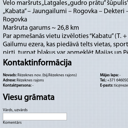
Velo maršruts „Latgales „gudro prātu” šūpulis
„Kabata” – Jaungailumi – Rogovka – Dekteri –
Rogovka
Maršruta garums ~ 26,8 km
Par apmešanās vietu izvēloties “Kabatu” (T. 
Gailumu ezera, kas piedāvā telts vietas, spo
pirti, turpat blakus var apmeklēt Maijas un 
26606602) sētu, lai izzinātu kā top keramikas
Kontaktinformācija
nedaudz no floristikas mākslas. Tālāk ceļš ve
Novads:
Rēzeknes nov. (bij.Rēzeknes rajons)
Mājas lapa:
-
kuras cēlušies daudzi ievērojami Latvijas polit
Adrese:
Rēzeknes rajons
Tel.:
+371 64605
darbinieki. Katru Rogovkas ciemiņu sagaida
Kontaktpersona:
-
E-pasts:
tic@reze
ķieģeļu katoļu baznīcas majestātiskie torņi.
Viesu grāmata
kreisajā pusē “Latgales dārzu” daudzkrāsaini 
Desetnīku kapos atdusas 19. gs. dzejnieks, ze
Vārds, uzvārds
Pīters Miglinīks, tautas dziesminieks un apg
Komentārs
Jurdžs, dzejnieks Pīters Jurciņš (populārās l