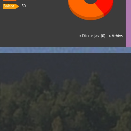
Balsot
50
» Diskusijas (0)
» Arhīvs