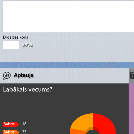
“Vālodzīte” teksta autors). Dekteros piemiņas
kritušajiem. Livziniekos piemiņas vieta bīs
Rancānam un 20.gs. pirmās puses Latvijas R
deputātam, Satiksmes ministram Antonam R
Drošības kods
“Pauguriem” metālkalēja Ļubkas darbnīcu, ce
zīmes Miglinieku dzimtas mājas vietā. Iebrau
sporta – kultūras halle, pie tās soliņi, ugunsku
daiļdārznieces Dainas Zvejsalnieces krāšņie 
Aptauja
Labākais vecums?
Balsot
18
Balsot
33