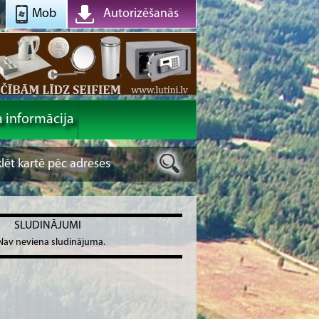
Mob
Autorizēšanās
a informācija
SLUDINĀJUMI
Nav neviena sludinājuma.