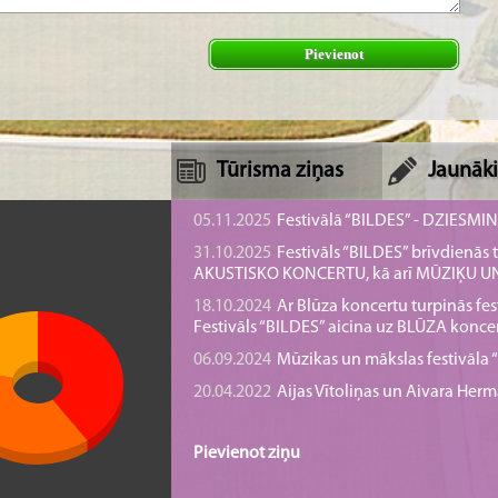
Pievienot
Tūrisma ziņas
Jaunāki
05.11.2025
Festivālā “BILDES” - DZIESMI
31.10.2025
Festivāls “BILDES” brīvdienā
AKUSTISKO KONCERTU, kā arī MŪZIĶU 
18.10.2024
Ar Blūza koncertu turpinās fes
Festivāls “BILDES” aicina uz BLŪZA konce
06.09.2024
Mūzikas un mākslas festivāla “B
20.04.2022
Aijas Vītoliņas un Aivara He
Pievienot ziņu