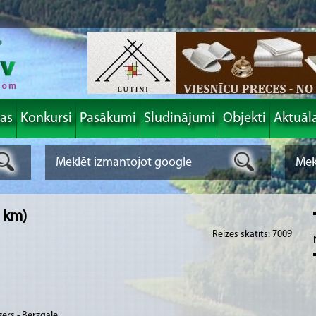
las
Konkursi
Pasākumi
Sludinājumi
Objekti
Aktuāl
1 km)
Reizes skatīts: 7009
ers - Bērzgale