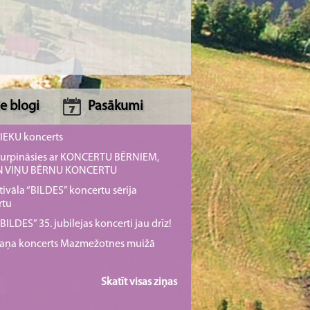
e blogi
Pasākumi
NIEKU koncerts
s turpināsies ar KONCERTU BĒRNIEM,
UN VIŅU BĒRNU KONCERTU
tivāla “BILDES” koncertu sērija
rtu
ILDES” 35. jubilejas koncerti jau drīz!
rmaņa koncerts Mazmežotnes muižā
Skatīt visas ziņas