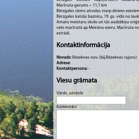
Maršruta garums ~ 11,1 km
Bērzgales ciems atrodas starp diviem ezeriem
Bērzgales katoļu baznīcu, 19. gs. vidū no l
Amatu meistaru skolu un tās audzēkņu oriģi
velo maršrutā ap Meirānu ezeru. Maršruta nob
estrādi.
Kontaktinformācija
Novads:
Rēzeknes nov. (bij.Rēzeknes rajons)
Adrese:
Kontaktpersona:
-
Viesu grāmata
Vārds, uzvārds
Komentārs