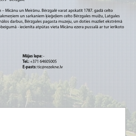
 – Micānu un Meirānu. Bērzgalē varat apskatīt 1787. gadā celto
aukakmeņiem un sarkaniem ķieģeļiem celto Bērzgales muižu, Latgales
nālos darbus, Bērzgales pagasta muzeju, un doties mazliet ekstrēmā
eigumā - iecienīta atpūtas vieta Micānu ezera pussalā ar tur ierīkoto
Mājas lapa:
-
Tel.:
+371 64605005
E-pasts:
tic@rezekne.lv