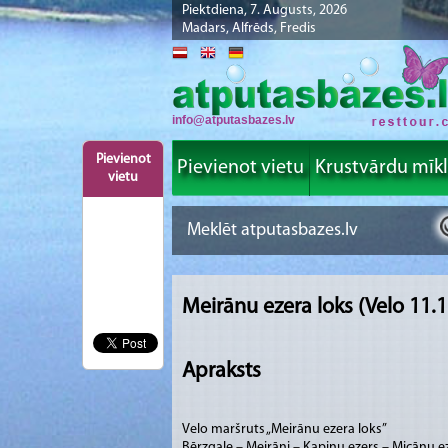
Piektdiena, 7. Augusts, 2026
Madars, Alfrēds, Fredis
info@atputasbazes.lv
Pievienot
Pievienot vietu
Krustvārdu mīk
vietu
Meirānu ezera loks (Velo 11.
Apraksts
Velo maršruts „Meirānu ezera loks”
Bērzgale – Meirāni – Kapiņu ezers – Micānu ez