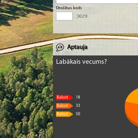
Drošības kods
Aptauja
Labākais vecums?
Balsot
18
Balsot
33
Balsot
50