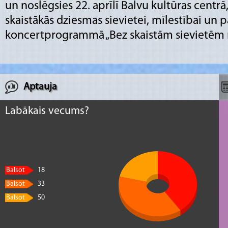
un noslēgsies 22. aprīlī Balvu kultūras centrā,
skaistākās dziesmas sievietei, mīlestībai un 
koncertprogrammā „Bez skaistām sievietēm n
Aptauja
Labākais vecums?
Balsot
18
Balsot
33
Balsot
50