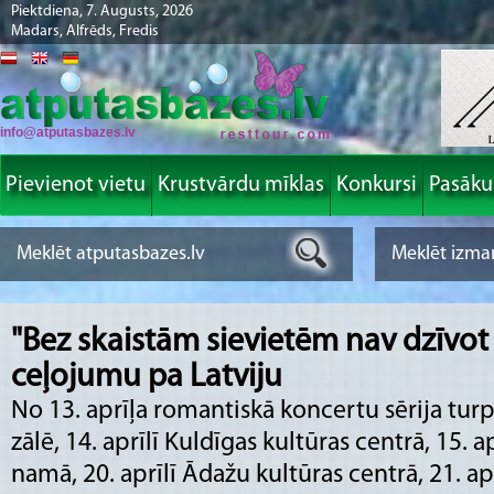
Piektdiena, 7. Augusts, 2026
Madars, Alfrēds, Fredis
info@atputasbazes.lv
Pievienot vietu
Krustvārdu mīklas
Konkursi
Pasāk
"Bez skaistām sievietēm nav dzīvot 
ceļojumu pa Latviju
No 13. aprīļa romantiskā koncertu sērija tur
zālē, 14. aprīlī Kuldīgas kultūras centrā, 15. a
namā, 20. aprīlī Ādažu kultūras centrā, 21. aprī