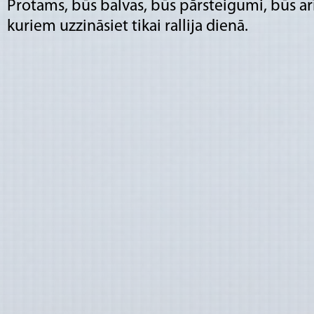
Protams, būs balvas, būs pārsteigumi, būs ar
kuriem uzzināsiet tikai rallija dienā.