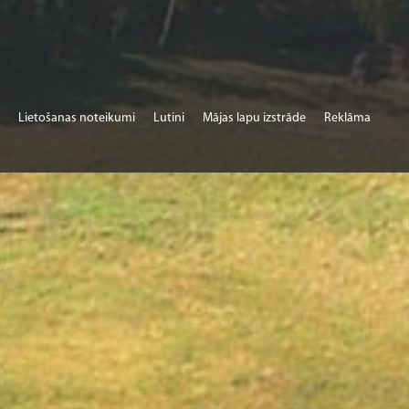
Lietošanas noteikumi
Lutini
Mājas lapu izstrāde
Reklāma