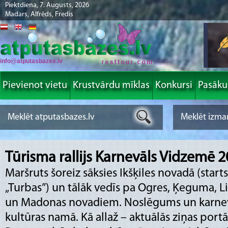
Piektdiena, 7. Augusts, 2026
Madars, Alfrēds, Fredis
info@atputasbazes.lv
Pievienot vietu
Krustvārdu mīklas
Konkursi
Pasāk
Tūrisma rallijs Karnevāls Vidzemē 
Maršruts šoreiz sāksies Ikšķiles novadā (star
„Turbas”) un tālāk vedīs pa Ogres, Ķeguma, Li
un Madonas novadiem. Noslēgums un karnev
kultūras namā. Kā allaž – aktuālās ziņas portā