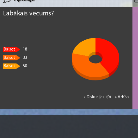
Labākais vecums?
Balsot
18
Balsot
33
Balsot
50
» Diskusijas (0)
» Arhīvs