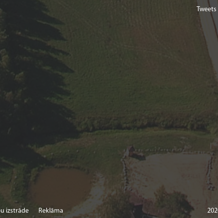
Tweets
u izstrāde
Reklāma
202