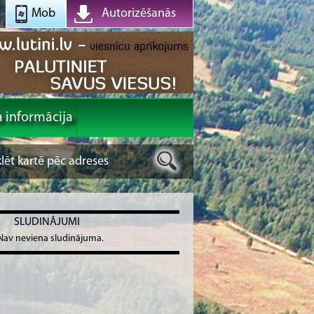
Mob
Autorizēšanās
a informācija
SLUDINĀJUMI
Nav neviena sludinājuma.