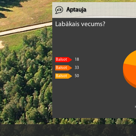
Aptauja
Labākais vecums?
Balsot
18
Balsot
33
Balsot
50