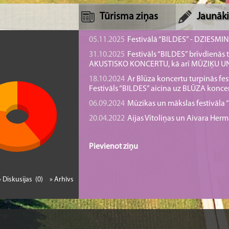
Tūrisma ziņas
Jaunāki
05.11.2025
Festivālā “BILDES” - DZIESMI
31.10.2025
Festivāls “BILDES” brīvdienā
AKUSTISKO KONCERTU, kā arī MŪZIĶU 
18.10.2024
Ar Blūza koncertu turpinās fes
Festivāls “BILDES” aicina uz BLŪZA konce
06.09.2024
Mūzikas un mākslas festivāla “B
20.04.2022
Aijas Vītoliņas un Aivara He
Pievienot ziņu
» Diskusijas (0)
» Arhīvs