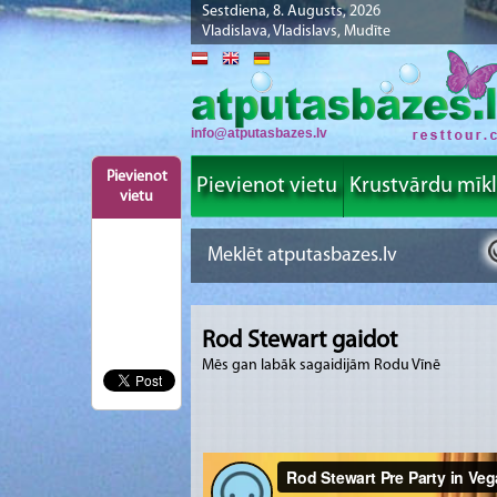
Sestdiena, 8. Augusts, 2026
Vladislava, Vladislavs, Mudīte
info@atputasbazes.lv
Pievienot
Pievienot vietu
Krustvārdu mīk
vietu
Rod Stewart gaidot
Mēs gan labāk sagaidijām Rodu Vīnē