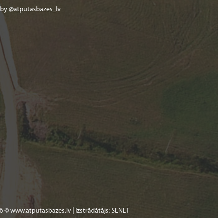
 by @atputasbazes_lv
6 © www.atputasbazes.lv | Izstrādātājs:
SENET