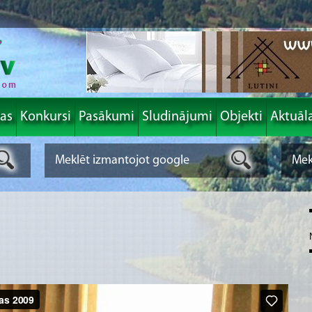
las
Konkursi
Pasākumi
Sludinājumi
Objekti
Aktuāl