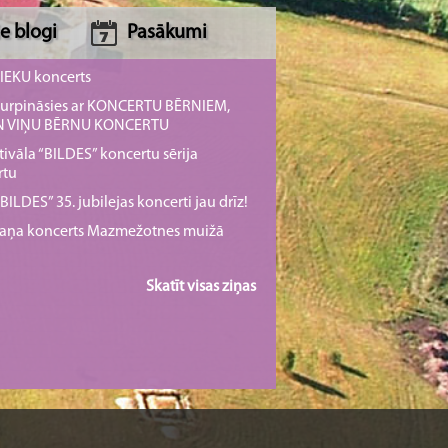
e blogi
Pasākumi
NIEKU koncerts
s turpināsies ar KONCERTU BĒRNIEM,
UN VIŅU BĒRNU KONCERTU
tivāla “BILDES” koncertu sērija
rtu
ILDES” 35. jubilejas koncerti jau drīz!
rmaņa koncerts Mazmežotnes muižā
Skatīt visas ziņas