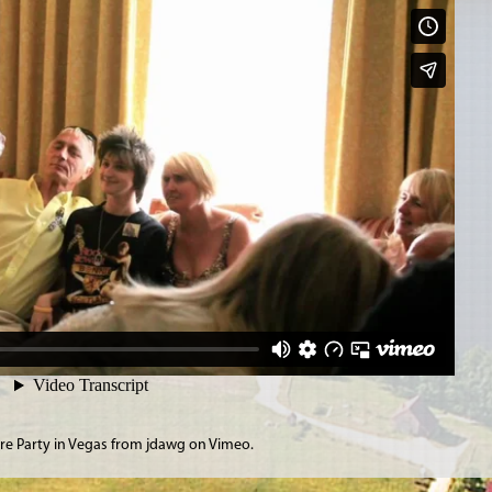
re Party in Vegas
from
jdawg
on
Vimeo
.