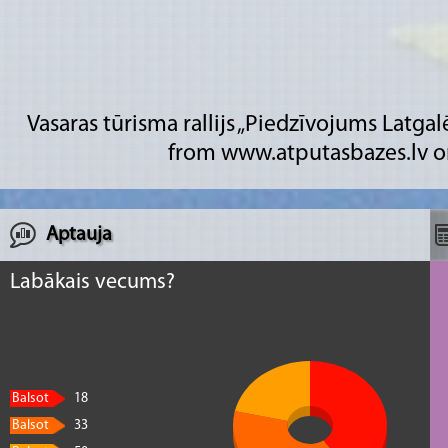
Vasaras tūrisma rallijs „Piedzīvojums Latgal
from
www.atputasbazes.lv
o
Aptauja
Labākais vecums?
Balsot
18
Balsot
33