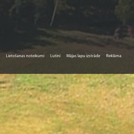
Lietošanas noteikumi
Lutini
Mājas lapu izstrāde
Reklāma