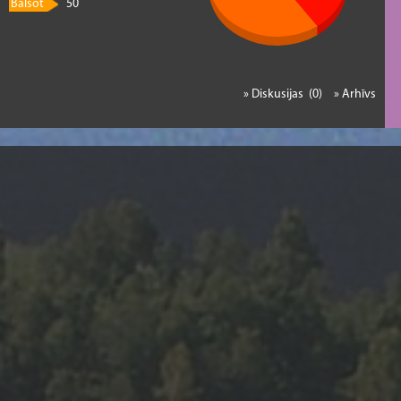
Balsot
50
» Diskusijas (0)
» Arhīvs