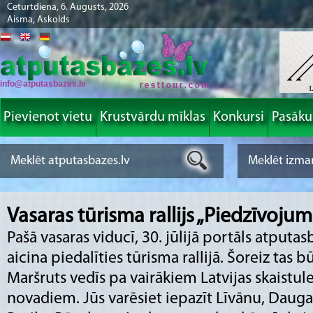
Ceturtdiena, 6. Augusts, 2026
Aisma, Askolds
info@atputasbazes.lv
Pievienot vietu
Krustvārdu mīklas
Konkursi
Pasāk
Vasaras tūrisma rallijs „Piedzīvojum
Pašā vasaras viducī, 30. jūlijā portāls atputasb
aicina piedalīties tūrisma rallijā. Šoreiz tas 
Maršruts vedīs pa vairākiem Latvijas skaistu
novadiem. Jūs varēsiet iepazīt Līvānu, Daugav