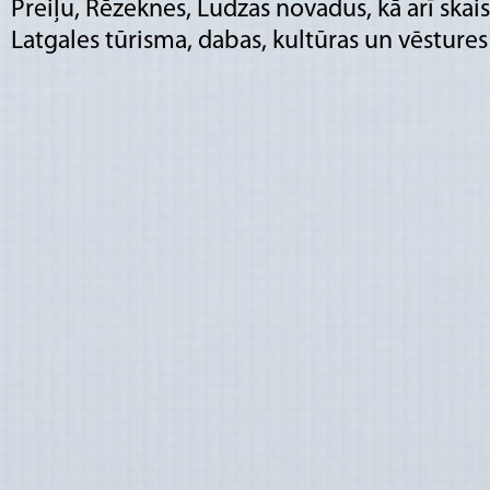
Preiļu, Rēzeknes, Ludzas novadus, kā arī skai
Latgales tūrisma, dabas, kultūras un vēstures 