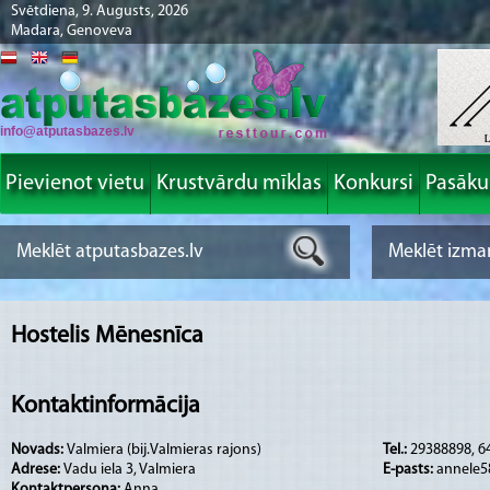
Svētdiena, 9. Augusts, 2026
Madara, Genoveva
info@atputasbazes.lv
Pievienot vietu
Krustvārdu mīklas
Konkursi
Pasāk
Hostelis Mēnesnīca
Kontaktinformācija
Novads:
Valmiera (bij.Valmieras rajons)
Tel.:
29388898, 6
Adrese:
Vadu iela 3, Valmiera
E-pasts:
annele5
Kontaktpersona:
Anna