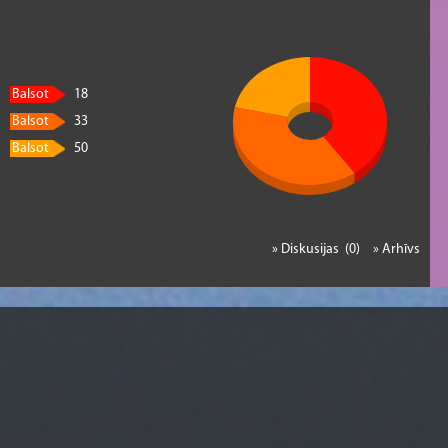
Balsot
18
Balsot
33
Balsot
50
» Diskusijas (0)
» Arhīvs